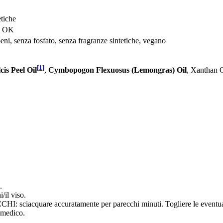
etiche
n OK
eni, senza fosfato, senza fragranze sintetiche, vegano
[1]
is Peel Oil
,
Cymbopogon Flexuosus (Lemongras) Oil
, Xanthan 
.
/il viso.
uare accuratamente per parecchi minuti. Togliere le eventuali lent
 medico.