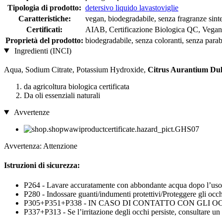
Tipologia di prodotto:
detersivo liquido lavastoviglie
Caratteristiche:
vegan, biodegradabile, senza fragranze sint
Certificati:
AIAB, Certificazione Biologica QC, Vega
Proprietà del prodotto:
biodegradabile, senza coloranti, senza parab
Ingredienti (INCI)
Aqua, Sodium Citrate, Potassium Hydroxide,
Citrus Aurantium Dulc
da agricoltura biologica certificata
Da oli essenziali naturali
Avvertenze
Avvertenza: Attenzione
Istruzioni di sicurezza:
P264 - Lavare accuratamente con abbondante acqua dopo l’uso
P280 - Indossare guanti/indumenti protettivi/Proteggere gli occhi
P305+P351+P338 - IN CASO DI CONTATTO CON GLI OCCHI: sciacq
P337+P313 - Se l’irritazione degli occhi persiste, consultare un