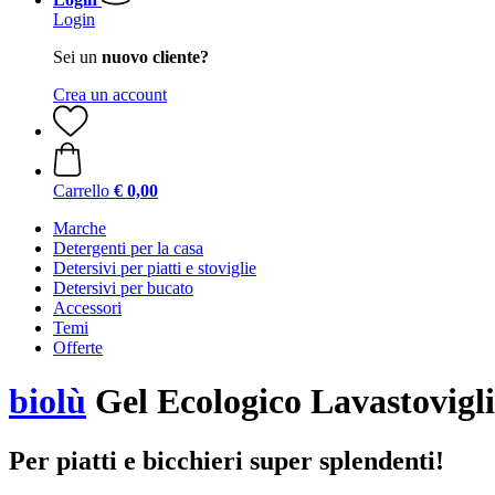
Login
Sei un
nuovo cliente?
Crea un account
Carrello
€ 0,00
Marche
Detergenti per la casa
Detersivi per piatti e stoviglie
Detersivi per bucato
Accessori
Temi
Offerte
biolù
Gel Ecologico Lavastovigli
Per piatti e bicchieri super splendenti!