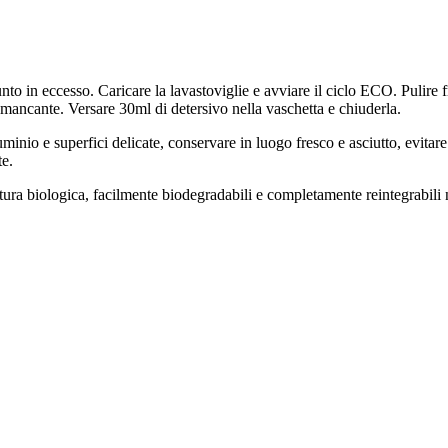
unto in eccesso. Caricare la lavastoviglie e avviare il ciclo ECO. Pulire f
e mancante. Versare 30ml di detersivo nella vaschetta e chiuderla.
luminio e superfici delicate, conservare in luogo fresco e asciutto, evita
te.
ra biologica, facilmente biodegradabili e completamente reintegrabili nei 