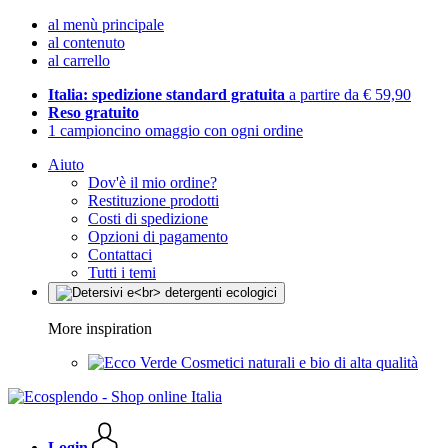
al menù principale
al contenuto
al carrello
Italia: spedizione standard gratuita
a partire da € 59,90
Reso gratuito
1 campioncino omaggio con ogni ordine
Aiuto
Dov'è il mio ordine?
Restituzione prodotti
Costi di spedizione
Opzioni di pagamento
Contattaci
Tutti i temi
More inspiration
Cosmetici naturali e bio di alta qualità
Login