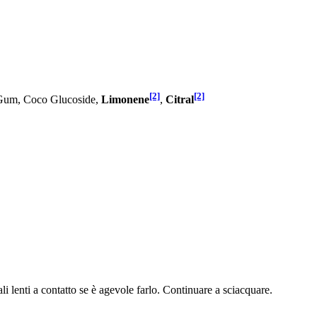
[2]
[2]
Gum, Coco Glucoside,
Limonene
,
Citral
i a contatto se è agevole farlo. Continuare a sciacquare.