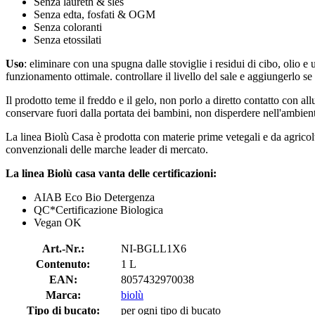
Senza laureth & sles
Senza edta, fosfati & OGM
Senza coloranti
Senza etossilati
Uso
: eliminare con una spugna dalle stoviglie i residui di cibo, olio e 
funzionamento ottimale. controllare il livello del sale e aggiungerlo s
Il prodotto teme il freddo e il gelo, non porlo a diretto contatto con al
conservare fuori dalla portata dei bambini, non disperdere nell'ambien
La linea Biolù Casa è prodotta con materie prime vetegali e da agricoltu
convenzionali delle marche leader di mercato.
La linea Biolù casa vanta delle certificazioni:
AIAB Eco Bio Detergenza
QC*Certificazione Biologica
Vegan OK
Art.-Nr.:
NI-BGLL1X6
Contenuto:
1 L
EAN:
8057432970038
Marca:
biolù
Tipo di bucato:
per ogni tipo di bucato