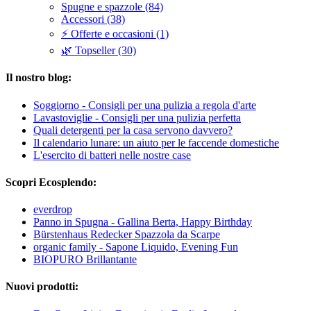
Spugne e spazzole (84)
Accessori (38)
⚡ Offerte e occasioni (1)
🌿 Topseller (30)
Il nostro blog:
Soggiorno - Consigli per una pulizia a regola d'arte
Lavastoviglie - Consigli per una pulizia perfetta
Quali detergenti per la casa servono davvero?
Il calendario lunare: un aiuto per le faccende domestiche
L'esercito di batteri nelle nostre case
Scopri Ecosplendo:
everdrop
Panno in Spugna - Gallina Berta, Happy Birthday
Bürstenhaus Redecker Spazzola da Scarpe
organic family - Sapone Liquido, Evening Fun
BIOPURO Brillantante
Nuovi prodotti: