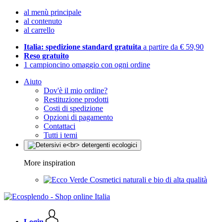
al menù principale
al contenuto
al carrello
Italia: spedizione standard gratuita
a partire da € 59,90
Reso gratuito
1 campioncino omaggio con ogni ordine
Aiuto
Dov'è il mio ordine?
Restituzione prodotti
Costi di spedizione
Opzioni di pagamento
Contattaci
Tutti i temi
More inspiration
Cosmetici naturali e bio di alta qualità
Login