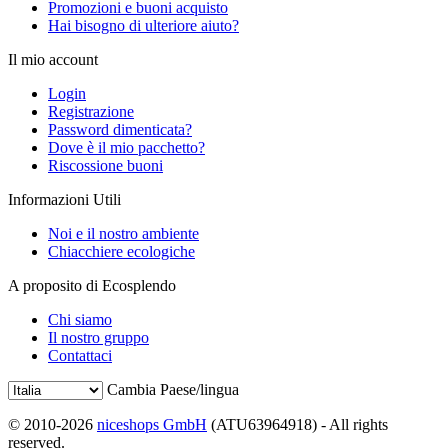
Promozioni e buoni acquisto
Hai bisogno di ulteriore aiuto?
Il mio account
Login
Registrazione
Password dimenticata?
Dove è il mio pacchetto?
Riscossione buoni
Informazioni Utili
Noi e il nostro ambiente
Chiacchiere ecologiche
A proposito di Ecosplendo
Chi siamo
Il nostro gruppo
Contattaci
Cambia Paese/lingua
© 2010-2026
niceshops GmbH
(ATU63964918) - All rights
reserved.