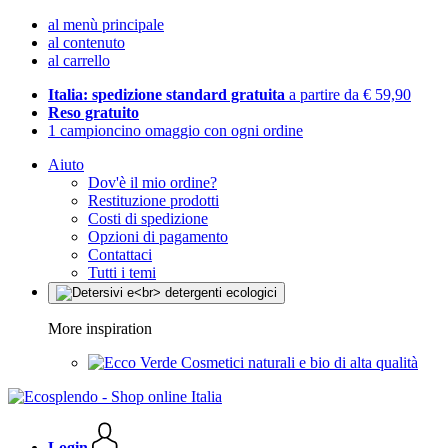
al menù principale
al contenuto
al carrello
Italia: spedizione standard gratuita
a partire da € 59,90
Reso gratuito
1 campioncino omaggio con ogni ordine
Aiuto
Dov'è il mio ordine?
Restituzione prodotti
Costi di spedizione
Opzioni di pagamento
Contattaci
Tutti i temi
More inspiration
Cosmetici naturali e bio di alta qualità
Login