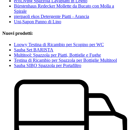
ecoLiving Spazzola Lavapiatti in Legno
Bürstenhaus Redecker Mollette da Bucato con Molla a
Spirale
pierpaoli ekos Detergente Piatti - Arancia
Uni-Sapon Panno di Lino
Nuovi prodotti:
Loowy Testina di Ricambio per Scopino per WC
Sauba Set BARISTA
Multitool: Spazzola per Piatti, Bottiglie e Fughe
Testina di Ricambio per Spazzola per Bottiglie Multitool
Sauba SIBO Spazzola per Portafiltro