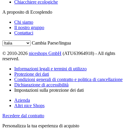
Chiacchiere ecologiche
A proposito di Ecosplendo
Chi siamo
Il nostro gruppo
Contattaci
Cambia Paese/lingua
© 2010-2026
niceshops GmbH
(ATU63964918) - All rights
reserved.
Informazioni legali e termini di utilizzo
Protezione dei dati
Condizioni generali di contratto e politica di cancellazione
Dichiarazione di accessibilità
Impostazioni sulla protezione dei dati
Azienda
Altri nice Shops
Recedere dal contratto
Personalizza la tua esperienza di acquisto