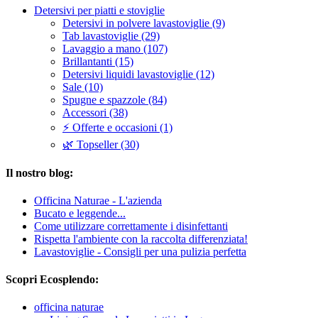
Detersivi per piatti e stoviglie
Detersivi in polvere lavastoviglie (9)
Tab lavastoviglie (29)
Lavaggio a mano (107)
Brillantanti (15)
Detersivi liquidi lavastoviglie (12)
Sale (10)
Spugne e spazzole (84)
Accessori (38)
⚡ Offerte e occasioni (1)
🌿 Topseller (30)
Il nostro blog:
Officina Naturae - L'azienda
Bucato e leggende...
Come utilizzare correttamente i disinfettanti
Rispetta l'ambiente con la raccolta differenziata!
Lavastoviglie - Consigli per una pulizia perfetta
Scopri Ecosplendo:
officina naturae