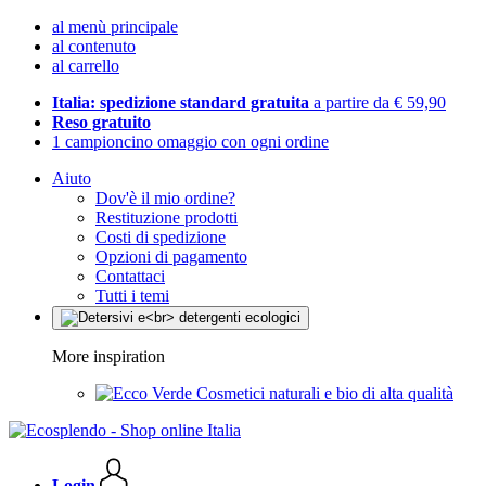
al menù principale
al contenuto
al carrello
Italia: spedizione standard gratuita
a partire da € 59,90
Reso gratuito
1 campioncino omaggio con ogni ordine
Aiuto
Dov'è il mio ordine?
Restituzione prodotti
Costi di spedizione
Opzioni di pagamento
Contattaci
Tutti i temi
More inspiration
Cosmetici naturali e bio di alta qualità
Login