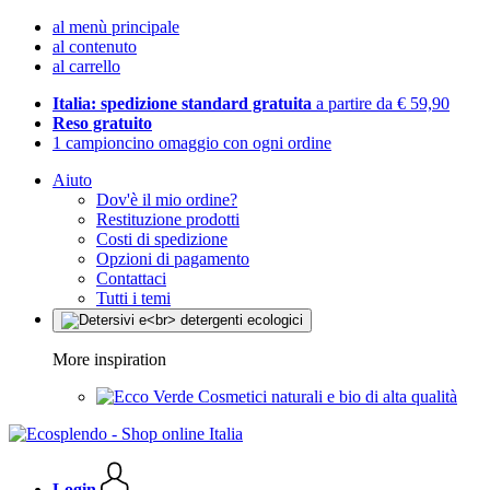
al menù principale
al contenuto
al carrello
Italia: spedizione standard gratuita
a partire da € 59,90
Reso gratuito
1 campioncino omaggio con ogni ordine
Aiuto
Dov'è il mio ordine?
Restituzione prodotti
Costi di spedizione
Opzioni di pagamento
Contattaci
Tutti i temi
More inspiration
Cosmetici naturali e bio di alta qualità
Login