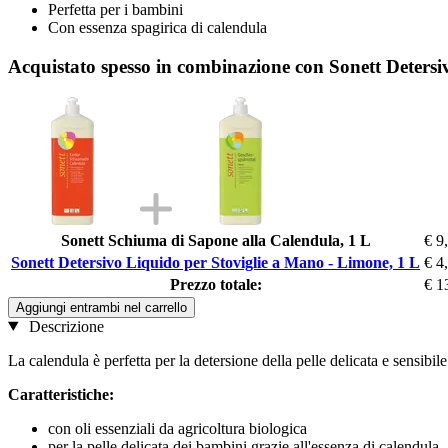
Perfetta per i bambini
Con essenza spagirica di calendula
Acquistato spesso in combinazione con Sonett Detersi
Sonett Schiuma di Sapone alla Calendula, 1 L
€ 9
Sonett Detersivo Liquido per Stoviglie a Mano - Limone, 1 L
€ 4
Prezzo totale:
€ 1
Aggiungi entrambi nel carrello
Descrizione
La calendula è perfetta per la detersione della pelle delicata e sensibil
Caratteristiche:
con oli essenziali da agricoltura biologica
per la pelle delicata dei bambini grazie all'essenza di calendula