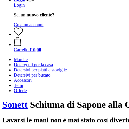
Login
Sei un
nuovo cliente?
Crea un account
Carrello
€ 0,00
Marche
Detergenti per la casa
Detersivi per piatti e stoviglie
Detersivi per bucato
Accessori
Temi
Offerte
Sonett
Schiuma di Sapone alla C
Lavarsi le mani non è mai stato così divert