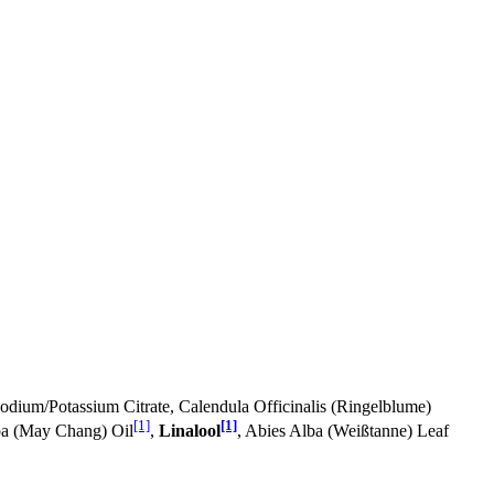
Sodium/Potassium Citrate, Calendula Officinalis (Ringelblume)
[1]
[1]
ba (May Chang) Oil
,
Linalool
, Abies Alba (Weißtanne) Leaf