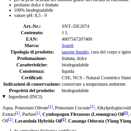
profumo dolce e fruttato
100% biodegradabile
valore pH: 8,5 - 9
Art.-Nr.:
SNT--DE2074
Contenuto:
1 L
EAN:
4007547207400
Marca:
Sonett
Tipologia di prodotto:
sapone liquido
, cura del corpo e igien
Profumazione:
fruttata, dolce
Caratteristiche:
biodegradabile
Consistenza:
liquida
Certificati:
CSE, NCS - Natural Cosmetics Stand
Indicazioni di conservazione:
conservare a temperatura ambiente
Proprietà del prodotto:
biodegradabile
Ingredienti (INCI)
[1]
[1]
Aqua, Potassium Olivate
, Potassium Cocoate
, Alkylpolyglucosi
[1]
[1]
[1]
Extract
, Parfum
,
Cymbopogon Flexuosus (Lemongras) Oil
,
[1]
[1]
Oil
,
Lavandula Hybrida Oil
,
Cananga Odorata (Ylang Ylang
da agricoltura biologica certificata