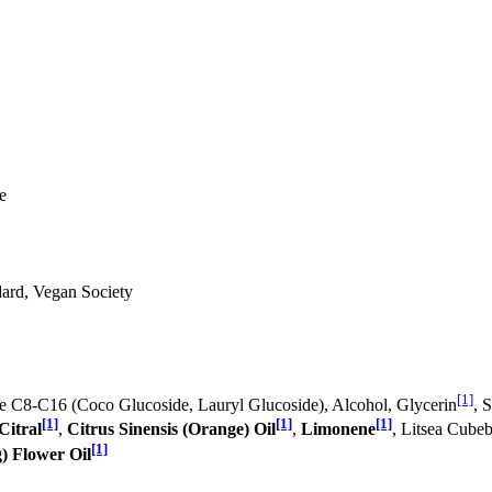
e
ard, Vegan Society
[1]
de C8-C16 (Coco Glucoside, Lauryl Glucoside), Alcohol, Glycerin
, 
[1]
[1]
[1]
Citral
,
Citrus Sinensis (Orange) Oil
,
Limonene
, Litsea Cube
[1]
) Flower Oil