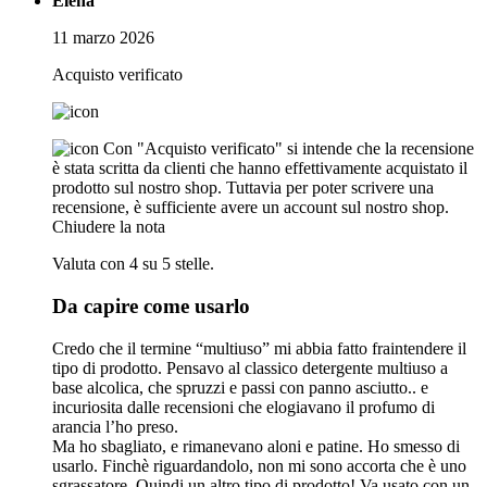
Elena
11 marzo 2026
Acquisto verificato
Con "Acquisto verificato" si intende che la recensione
è stata scritta da clienti che hanno effettivamente acquistato il
prodotto sul nostro shop. Tuttavia per poter scrivere una
recensione, è sufficiente avere un account sul nostro shop.
Chiudere la nota
Valuta con 4 su 5 stelle.
Da capire come usarlo
Credo che il termine “multiuso” mi abbia fatto fraintendere il
tipo di prodotto. Pensavo al classico detergente multiuso a
base alcolica, che spruzzi e passi con panno asciutto.. e
incuriosita dalle recensioni che elogiavano il profumo di
arancia l’ho preso.
Ma ho sbagliato, e rimanevano aloni e patine. Ho smesso di
usarlo. Finchè riguardandolo, non mi sono accorta che è uno
sgrassatore. Quindi un altro tipo di prodotto! Va usato con un