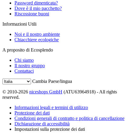
Password dimenticata?
Dove è il mio pacchetto?
Riscossione buoni
Informazioni Utili
Noi e il nostro ambiente
Chiacchiere ecologiche
A proposito di Ecosplendo
Chi siamo
Il nostro gruppo
Contattaci
Cambia Paese/lingua
© 2010-2026
niceshops GmbH
(ATU63964918) - All rights
reserved.
Informazioni legali e termini di utilizzo
Protezione dei dati
Condizioni generali di contratto e politica di cancellazione
Dichiarazione di accessibilità
Impostazioni sulla protezione dei dati