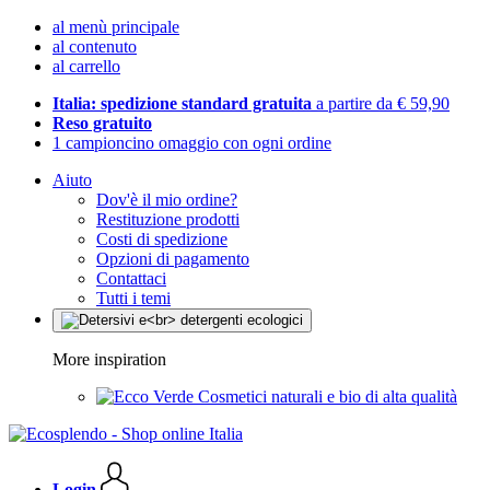
al menù principale
al contenuto
al carrello
Italia: spedizione standard gratuita
a partire da € 59,90
Reso gratuito
1 campioncino omaggio con ogni ordine
Aiuto
Dov'è il mio ordine?
Restituzione prodotti
Costi di spedizione
Opzioni di pagamento
Contattaci
Tutti i temi
More inspiration
Cosmetici naturali e bio di alta qualità
Login