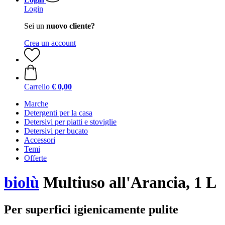
Login
Sei un
nuovo cliente?
Crea un account
Carrello
€ 0,00
Marche
Detergenti per la casa
Detersivi per piatti e stoviglie
Detersivi per bucato
Accessori
Temi
Offerte
biolù
Multiuso all'Arancia, 1 L
Per superfici igienicamente pulite