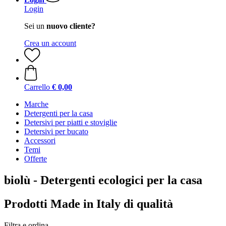
Login
Sei un
nuovo cliente?
Crea un account
Carrello
€ 0,00
Marche
Detergenti per la casa
Detersivi per piatti e stoviglie
Detersivi per bucato
Accessori
Temi
Offerte
biolù - Detergenti ecologici per la casa
Prodotti Made in Italy di qualità
Filtra e ordina