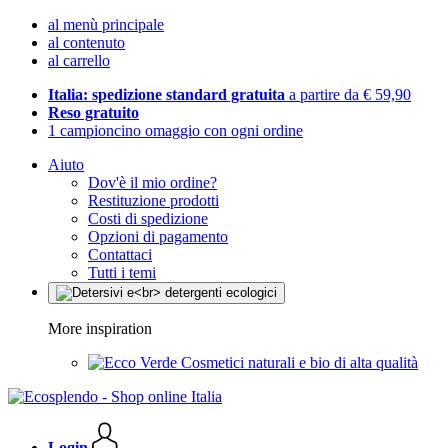
al menù principale
al contenuto
al carrello
Italia: spedizione standard gratuita
a partire da € 59,90
Reso gratuito
1 campioncino omaggio con ogni ordine
Aiuto
Dov'è il mio ordine?
Restituzione prodotti
Costi di spedizione
Opzioni di pagamento
Contattaci
Tutti i temi
More inspiration
Cosmetici naturali e bio di alta qualità
Login