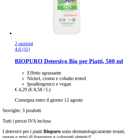
2 opzioni
4.6 (11)
BIOPURO
Detersivo Bio per Piatti, 500 ml
Effetto sgrassante
Nickel, cromo e cobalto tested
Ipoallergenico e vegan
€ 4,29
(€ 8,58 / L)
Consegna entro il giorno 12 agosto
Stoviglie: 3 prodotti
Tutti i prezzi IVA inclusa
I detersivi per i piatti
Biopuro
sono dermatologicamente testati,
vegan e privi di fragranze e coloranti sintetici!