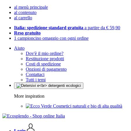
al menù principale
al contenuto
al carrello
Italia: spedizione standard gratuita
a partire da € 59,90
Reso gratuito
1 campioncino omaggio con ogni ordine
Aiuto
Dov'è il mio ordine?
Restituzione prodotti
Costi di spedizione
Opzioni di pagamento
Contattaci
Tutti i temi
More inspiration
Cosmetici naturali e bio di alta qualità
Login