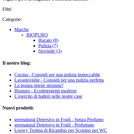
Filtri
Categorie:
Marche
BIOPURO
Bucato (8)
Pulizia (7)
Stoviglie (3)
Il nostro blog:
Cucina - Consigli per una pulizia impeccabile
Lavastoviglie - Consigli per una pulizia perfetta
La troppa igiene stroppia?
Biopuro - Ecodetergenti moderni
L'esercito di batteri nelle nostre case
Nuovi prodotti:
greenatural Detersivo in Fogli - Senza Profumo
greenatural Detersivo in Fogli - Profumato
Loowy Testina di Ricambio per Scopino per WC