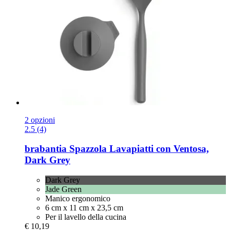
2 opzioni
2.5 (4)
brabantia
Spazzola Lavapiatti con Ventosa,
Dark Grey
Dark Grey
Jade Green
Manico ergonomico
6 cm x 11 cm x 23,5 cm
Per il lavello della cucina
€ 10,19