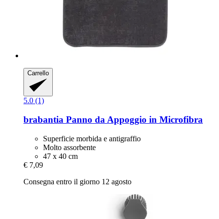
Carrello
5.0 (1)
brabantia
Panno da Appoggio in Microfibra
Superficie morbida e antigraffio
Molto assorbente
47 x 40 cm
€ 7,09
Consegna entro il giorno 12 agosto