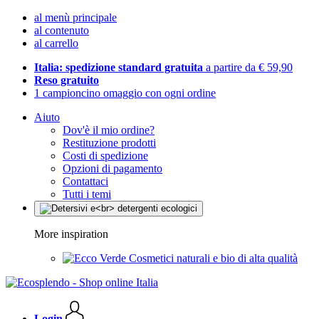
al menù principale
al contenuto
al carrello
Italia: spedizione standard gratuita
a partire da € 59,90
Reso gratuito
1 campioncino omaggio con ogni ordine
Aiuto
Dov'è il mio ordine?
Restituzione prodotti
Costi di spedizione
Opzioni di pagamento
Contattaci
Tutti i temi
More inspiration
Cosmetici naturali e bio di alta qualità
Login