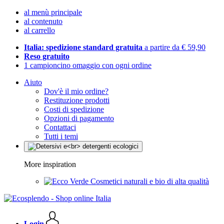
al menù principale
al contenuto
al carrello
Italia: spedizione standard gratuita
a partire da € 59,90
Reso gratuito
1 campioncino omaggio con ogni ordine
Aiuto
Dov'è il mio ordine?
Restituzione prodotti
Costi di spedizione
Opzioni di pagamento
Contattaci
Tutti i temi
More inspiration
Cosmetici naturali e bio di alta qualità
Login