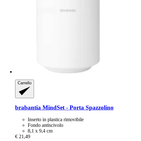
Carrello
brabantia
MindSet -​ Porta Spazzolino
Inserto in plastica rimovibile
Fondo antiscivolo
8,1 x 9,4 cm
€ 21,49