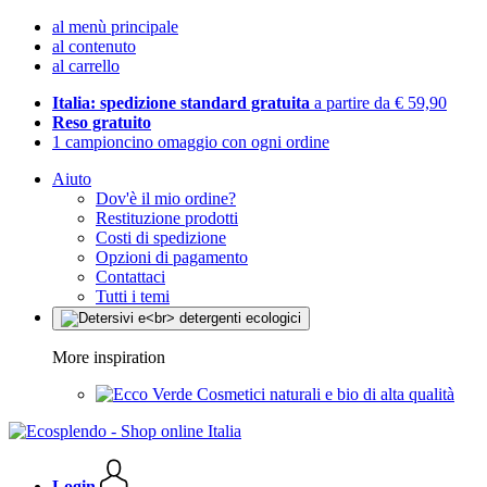
al menù principale
al contenuto
al carrello
Italia: spedizione standard gratuita
a partire da € 59,90
Reso gratuito
1 campioncino omaggio con ogni ordine
Aiuto
Dov'è il mio ordine?
Restituzione prodotti
Costi di spedizione
Opzioni di pagamento
Contattaci
Tutti i temi
More inspiration
Cosmetici naturali e bio di alta qualità
Login