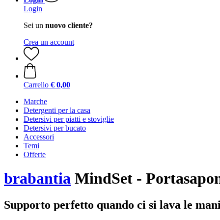
Login
Sei un
nuovo cliente?
Crea un account
Carrello
€ 0,00
Marche
Detergenti per la casa
Detersivi per piatti e stoviglie
Detersivi per bucato
Accessori
Temi
Offerte
brabantia
MindSet - Portasapon
Supporto perfetto quando ci si lava le man