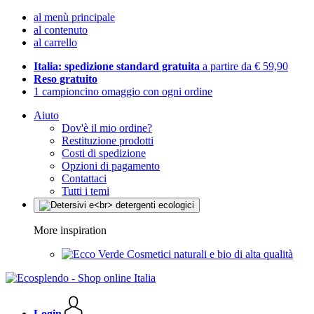
al menù principale
al contenuto
al carrello
Italia: spedizione standard gratuita
a partire da € 59,90
Reso gratuito
1 campioncino omaggio con ogni ordine
Aiuto
Dov'è il mio ordine?
Restituzione prodotti
Costi di spedizione
Opzioni di pagamento
Contattaci
Tutti i temi
More inspiration
Cosmetici naturali e bio di alta qualità
Login