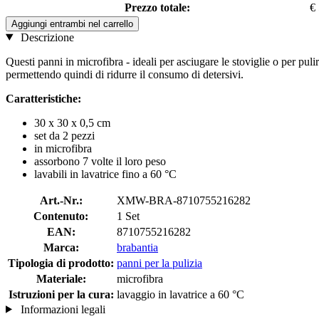
Prezzo totale:
€
Aggiungi entrambi nel carrello
Descrizione
Questi panni in microfibra - ideali per asciugare le stoviglie o per pul
permettendo quindi di ridurre il consumo di detersivi.
Caratteristiche:
30 x 30 x 0,5 cm
set da 2 pezzi
in microfibra
assorbono 7 volte il loro peso
lavabili in lavatrice fino a 60 °C
Art.-Nr.:
XMW-BRA-8710755216282
Contenuto:
1 Set
EAN:
8710755216282
Marca:
brabantia
Tipologia di prodotto:
panni per la pulizia
Materiale:
microfibra
Istruzioni per la cura:
lavaggio in lavatrice a 60 °C
Informazioni legali