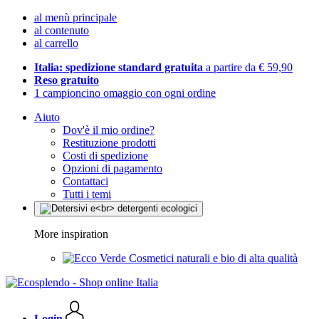
al menù principale
al contenuto
al carrello
Italia: spedizione standard gratuita
a partire da € 59,90
Reso gratuito
1 campioncino omaggio con ogni ordine
Aiuto
Dov'è il mio ordine?
Restituzione prodotti
Costi di spedizione
Opzioni di pagamento
Contattaci
Tutti i temi
More inspiration
Cosmetici naturali e bio di alta qualità
Login