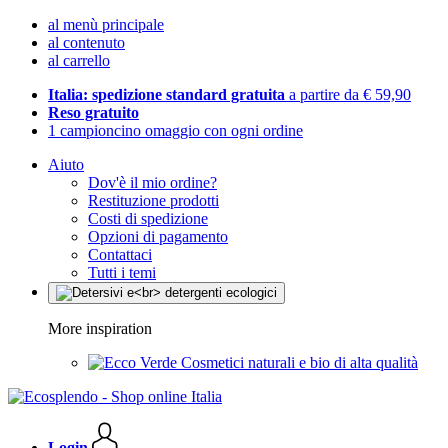
al menù principale
al contenuto
al carrello
Italia: spedizione standard gratuita
a partire da € 59,90
Reso gratuito
1 campioncino omaggio con ogni ordine
Aiuto
Dov'è il mio ordine?
Restituzione prodotti
Costi di spedizione
Opzioni di pagamento
Contattaci
Tutti i temi
More inspiration
Cosmetici naturali e bio di alta qualità
Login