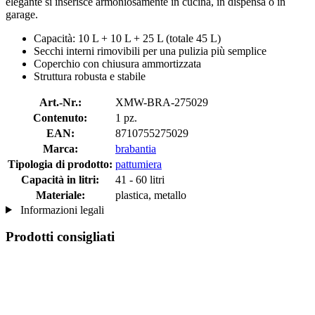
elegante si inserisce armoniosamente in cucina, in dispensa o in
garage.
Capacità: 10 L + 10 L + 25 L (totale 45 L)
Secchi interni rimovibili per una pulizia più semplice
Coperchio con chiusura ammortizzata
Struttura robusta e stabile
Art.-Nr.:
XMW-BRA-275029
Contenuto:
1 pz.
EAN:
8710755275029
Marca:
brabantia
Tipologia di prodotto:
pattumiera
Capacità in litri:
41 - 60 litri
Materiale:
plastica, metallo
Informazioni legali
Prodotti consigliati