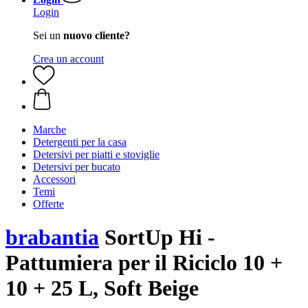
Login
Sei un
nuovo cliente?
Crea un account
Marche
Detergenti per la casa
Detersivi per piatti e stoviglie
Detersivi per bucato
Accessori
Temi
Offerte
brabantia
SortUp Hi -
Pattumiera per il Riciclo 10 +
10 + 25 L, Soft Beige