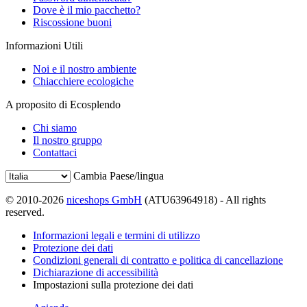
Dove è il mio pacchetto?
Riscossione buoni
Informazioni Utili
Noi e il nostro ambiente
Chiacchiere ecologiche
A proposito di Ecosplendo
Chi siamo
Il nostro gruppo
Contattaci
Cambia Paese/lingua
© 2010-2026
niceshops GmbH
(ATU63964918) - All rights
reserved.
Informazioni legali e termini di utilizzo
Protezione dei dati
Condizioni generali di contratto e politica di cancellazione
Dichiarazione di accessibilità
Impostazioni sulla protezione dei dati