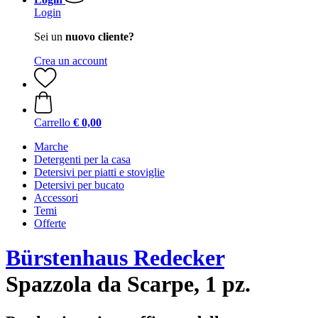
Login
Sei un
nuovo cliente?
Crea un account
Carrello
€ 0,00
Marche
Detergenti per la casa
Detersivi per piatti e stoviglie
Detersivi per bucato
Accessori
Temi
Offerte
Bürstenhaus Redecker
Spazzola da Scarpe, 1 pz.