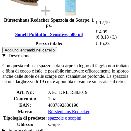
Bürstenhaus Redecker Spazzola da Scarpe, 1
€ 12,19
pz.
€ 4,09
Sonett Pulitutto - Sensitive, 500 ml
(€ 8,18 / L)
Prezzo totale:
€ 16,28
Aggiungi entrambi nel carrello
Descrizione
Con questa robusta spazzola da scarpe in legno di faggio non trattato
e fibra di cocco e istle, è possibile rimuovere efficacemente lo sporco
anche dalle suole delle scarpe con scanalature profonde. La spazzola
ha una larghezza di 19 cm, è appuntita davanti e smussata sul retro.
Art.-Nr.:
XEC-DRL-R383019
Contenuto:
1 pz.
EAN:
4037892830190
Marca:
Bürstenhaus Redecker
Tipologia di prodotto:
spazzole e scopini
Utilizzo:
scarpe
Informazioni legali