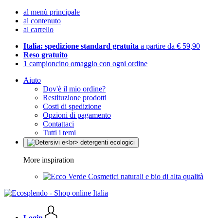
al menù principale
al contenuto
al carrello
Italia: spedizione standard gratuita
a partire da € 59,90
Reso gratuito
1 campioncino omaggio con ogni ordine
Aiuto
Dov'è il mio ordine?
Restituzione prodotti
Costi di spedizione
Opzioni di pagamento
Contattaci
Tutti i temi
More inspiration
Cosmetici naturali e bio di alta qualità
Login