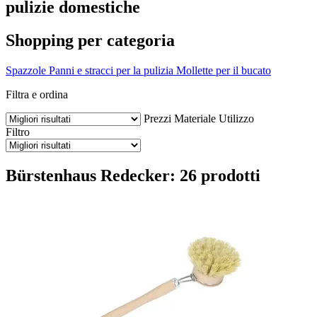
pulizie domestiche
Shopping per categoria
Spazzole
Panni e stracci per la pulizia
Mollette per il bucato
Filtra e ordina
Prezzi
Materiale
Utilizzo
Filtro
Bürstenhaus Redecker: 26 prodotti