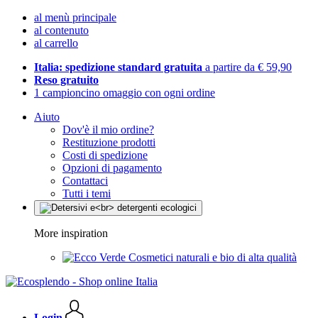
al menù principale
al contenuto
al carrello
Italia: spedizione standard gratuita
a partire da € 59,90
Reso gratuito
1 campioncino omaggio con ogni ordine
Aiuto
Dov'è il mio ordine?
Restituzione prodotti
Costi di spedizione
Opzioni di pagamento
Contattaci
Tutti i temi
More inspiration
Cosmetici naturali e bio di alta qualità
Login