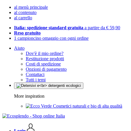
al menù principale
al contenuto
al carrello
Italia: spedizione standard gratuita
a partire da € 59,90
Reso gratuito
1 campioncino omaggio con ogni ordine
Aiuto
Dov'è il mio ordine?
Restituzione prodotti
Costi di spedizione
Opzioni di pagamento
Contattaci
Tutti i temi
More inspiration
Cosmetici naturali e bio di alta qualità
Login