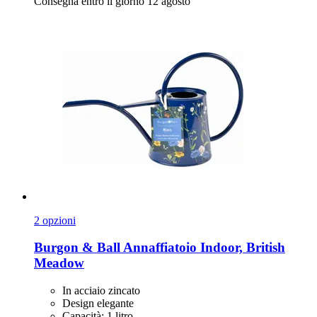
Consegna entro il giorno 12 agosto
2 opzioni
Burgon & Ball
Annaffiatoio Indoor, British
Meadow
In acciaio zincato
Design elegante
Capacità: 1 litro