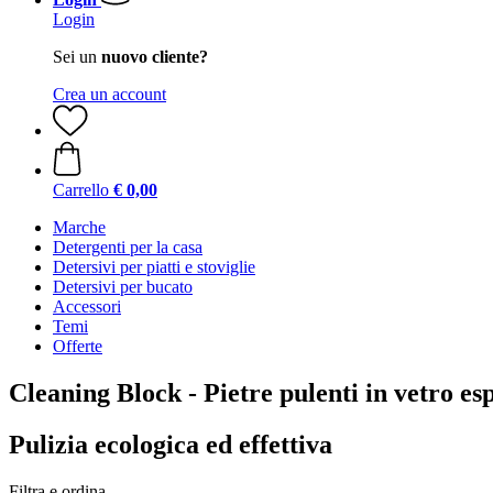
Login
Sei un
nuovo cliente?
Crea un account
Carrello
€ 0,00
Marche
Detergenti per la casa
Detersivi per piatti e stoviglie
Detersivi per bucato
Accessori
Temi
Offerte
Cleaning Block - Pietre pulenti in vetro es
Pulizia ecologica ed effettiva
Filtra e ordina