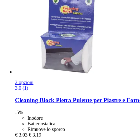
2 opzioni
3.0 (1)
Cleaning Block
Pietra Pulente per Piastre e Forne
-5%
Inodore
Batteriostatica
Rimuove lo sporco
€ 3,03
€ 3,19