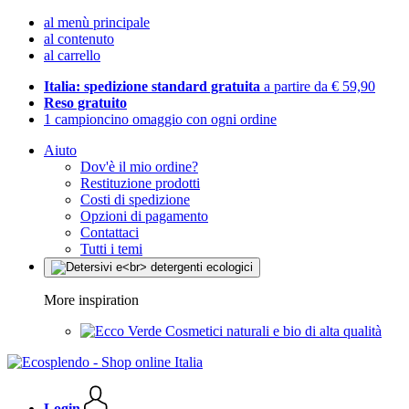
al menù principale
al contenuto
al carrello
Italia: spedizione standard gratuita
a partire da € 59,90
Reso gratuito
1 campioncino omaggio con ogni ordine
Aiuto
Dov'è il mio ordine?
Restituzione prodotti
Costi di spedizione
Opzioni di pagamento
Contattaci
Tutti i temi
More inspiration
Cosmetici naturali e bio di alta qualità
Login