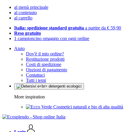
al menù principale
al contenuto
al carrello
Italia: spedizione standard gratuita
a partire da € 59,90
Reso gratuito
1 campioncino omaggio con ogni ordine
Aiuto
Dov'è il mio ordine?
Restituzione prodotti
Costi di spedizione
Opzioni di pagamento
Contattaci
Tutti i temi
More inspiration
Cosmetici naturali e bio di alta qualità
Login