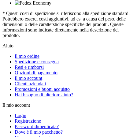
* Questi costi di spedizione si riferiscono alla spedizione standard.
Potrebbero esserci costi aggiuntivi, ad es. a causa del peso, delle
dimensioni o delle caratterstiche specifiche dei prodotti. Queste
informazioni sono indicate direttamente nella descrizione del
prodotto.
Aiuto
Il mio ordine
Spedizione e consegna
Resi e rimborsi
Opzioni di pagamento
Il mio account
Clienti aziendali
Promozioni e buoni acquisto
Hai bisogno di ulteriore aiuto?
Il mio account
Login
Registrazione
Password dimenticata?
Dove è il mio pacchetto?