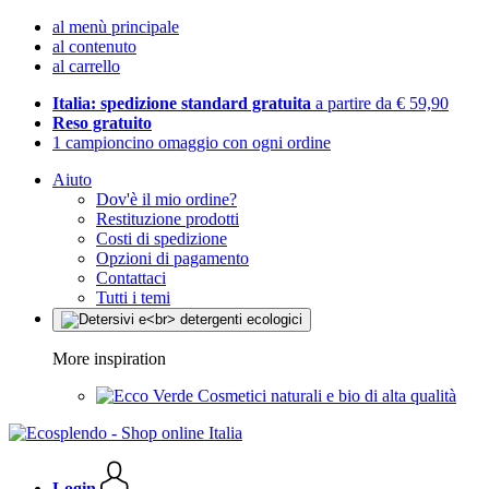
al menù principale
al contenuto
al carrello
Italia: spedizione standard gratuita
a partire da € 59,90
Reso gratuito
1 campioncino omaggio con ogni ordine
Aiuto
Dov'è il mio ordine?
Restituzione prodotti
Costi di spedizione
Opzioni di pagamento
Contattaci
Tutti i temi
More inspiration
Cosmetici naturali e bio di alta qualità
Login