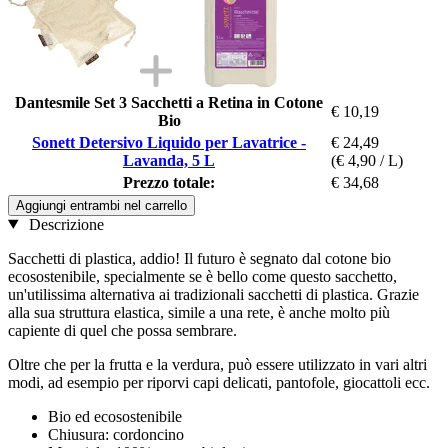
Dantesmile Set 3 Sacchetti a Retina in Cotone
€ 10,19
Bio
Sonett Detersivo Liquido per Lavatrice -
€ 24,49
Lavanda, 5 L
(€ 4,90 / L)
Prezzo totale:
€ 34,68
Aggiungi entrambi nel carrello
Descrizione
Sacchetti di plastica, addio! Il futuro è segnato dal cotone bio
ecosostenibile, specialmente se è bello come questo sacchetto,
un'utilissima alternativa ai tradizionali sacchetti di plastica. Grazie
alla sua struttura elastica, simile a una rete, è anche molto più
capiente di quel che possa sembrare.
Oltre che per la frutta e la verdura, può essere utilizzato in vari altri
modi, ad esempio per riporvi capi delicati, pantofole, giocattoli ecc.
Bio ed ecosostenibile
Chiusura: cordoncino