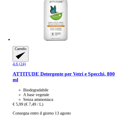
Carrello
4.6 (24)
ATTITUDE
Detergente per Vetri e Specchi, 800
ml
Biodegradabile
A base vegetale
Senza ammoniaca
€ 5,99
(€ 7,49 / L)
Consegna entro il giorno 13 agosto