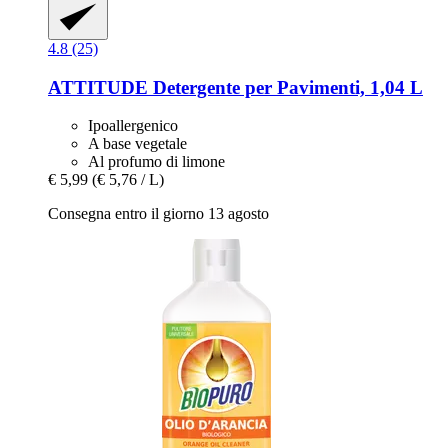
4.8 (25)
ATTITUDE
Detergente per Pavimenti, 1,04 L
Ipoallergenico
A base vegetale
Al profumo di limone
€ 5,99
(€ 5,76 / L)
Consegna entro il giorno 13 agosto