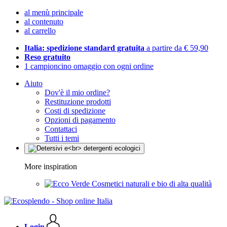
al menù principale
al contenuto
al carrello
Italia: spedizione standard gratuita
a partire da € 59,90
Reso gratuito
1 campioncino omaggio con ogni ordine
Aiuto
Dov'è il mio ordine?
Restituzione prodotti
Costi di spedizione
Opzioni di pagamento
Contattaci
Tutti i temi
More inspiration
Cosmetici naturali e bio di alta qualità
Login