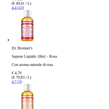
(€ 40,61 / L)
4.4 (23)
Dr. Bronner's
Sapone Liquido 18in1 - Rosa
Con aroma naturale di rosa
€ 4,79
(€ 79,83 / L)
4.7 (3)