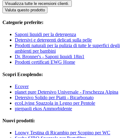
Visualizza tutte le recensioni clienti.
Valuta questo prodotto
Categorie preferite:
Saponi liquidi per la detergenza
Detersivi e detergenti delicati sulla pelle
Prodotti naturali per la pulizia di tutte le superfici degli
ambienti per bambini
Dr. Bronner's - Saponi liquidi 18in1
Prodotti certificati EWG Home
Scopri Ecosplendo:
Ecover
planet pure Detersivo Universale - Freschezza Alpina
Detersivo Solido per Piatti - Bicarbonato
ecoLiving Spazzola in Legno per Pentole
pierpaoli ekos Ammorbidente
Nuovi prodotti:
Loowy Testina di Ricambio per Scopino per WC