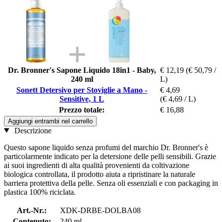
Dr. Bronner's Sapone Liquido 18in1 - Baby,
€ 12,19
(€ 50,79 /
240 ml
L)
Sonett Detersivo per Stoviglie a Mano -
€ 4,69
Sensitive, 1 L
(€ 4,69 / L)
Prezzo totale:
€ 16,88
Aggiungi entrambi nel carrello
Descrizione
Questo sapone liquido senza profumi del marchio Dr. Bronner's è
particolarmente indicato per la detersione delle pelli sensibili. Grazie
ai suoi ingredienti di alta qualità provenienti da coltivazione
biologica controllata, il prodotto aiuta a ripristinare la naturale
barriera protettiva della pelle. Senza oli essenziali e con packaging in
plastica 100% riciclata.
Art.-Nr.:
XDK-DRBE-DOLBA08
Contenuto:
240 ml