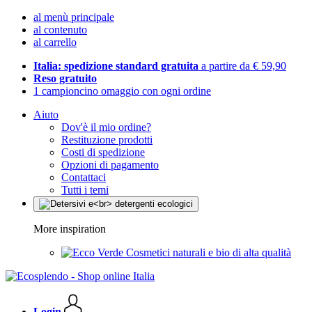
al menù principale
al contenuto
al carrello
Italia: spedizione standard gratuita
a partire da € 59,90
Reso gratuito
1 campioncino omaggio con ogni ordine
Aiuto
Dov'è il mio ordine?
Restituzione prodotti
Costi di spedizione
Opzioni di pagamento
Contattaci
Tutti i temi
More inspiration
Cosmetici naturali e bio di alta qualità
Login