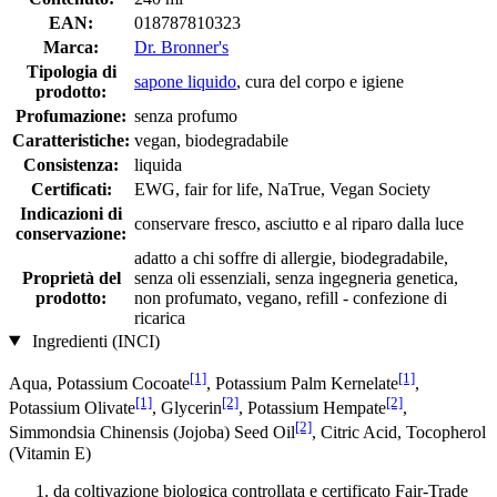
EAN:
018787810323
Marca:
Dr. Bronner's
Tipologia di
sapone liquido
, cura del corpo e igiene
prodotto:
Profumazione:
senza profumo
Caratteristiche:
vegan, biodegradabile
Consistenza:
liquida
Certificati:
EWG, fair for life, NaTrue, Vegan Society
Indicazioni di
conservare fresco, asciutto e al riparo dalla luce
conservazione:
adatto a chi soffre di allergie, biodegradabile,
Proprietà del
senza oli essenziali, senza ingegneria genetica,
prodotto:
non profumato, vegano, refill - confezione di
ricarica
Ingredienti (INCI)
[1]
[1]
Aqua, Potassium Cocoate
, Potassium Palm Kernelate
,
[1]
[2]
[2]
Potassium Olivate
, Glycerin
, Potassium Hempate
,
[2]
Simmondsia Chinensis (Jojoba) Seed Oil
, Citric Acid, Tocopherol
(Vitamin E)
da coltivazione biologica controllata e certificato Fair-Trade