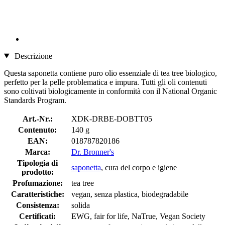
Descrizione
Questa saponetta contiene puro olio essenziale di tea tree biologico,
perfetto per la pelle problematica e impura. Tutti gli oli contenuti
sono coltivati biologicamente in conformità con il National Organic
Standards Program.
Art.-Nr.:
XDK-DRBE-DOBTT05
Contenuto:
140 g
EAN:
018787820186
Marca:
Dr. Bronner's
Tipologia di
saponetta
, cura del corpo e igiene
prodotto:
Profumazione:
tea tree
Caratteristiche:
vegan, senza plastica, biodegradabile
Consistenza:
solida
Certificati:
EWG, fair for life, NaTrue, Vegan Society