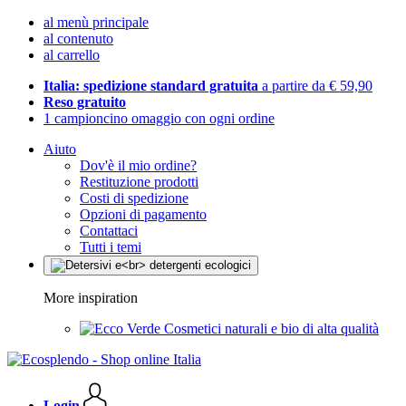
al menù principale
al contenuto
al carrello
Italia: spedizione standard gratuita
a partire da € 59,90
Reso gratuito
1 campioncino omaggio con ogni ordine
Aiuto
Dov'è il mio ordine?
Restituzione prodotti
Costi di spedizione
Opzioni di pagamento
Contattaci
Tutti i temi
More inspiration
Cosmetici naturali e bio di alta qualità
Login