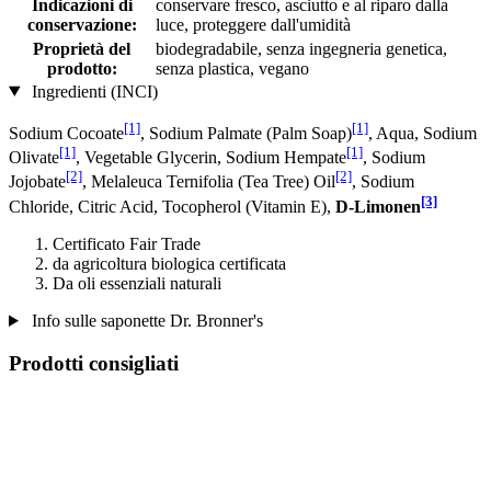
Indicazioni di
conservare fresco, asciutto e al riparo dalla
conservazione:
luce, proteggere dall'umidità
Proprietà del
biodegradabile, senza ingegneria genetica,
prodotto:
senza plastica, vegano
Ingredienti (INCI)
[1]
[1]
Sodium Cocoate
, Sodium Palmate (Palm Soap)
, Aqua, Sodium
[1]
[1]
Olivate
, Vegetable Glycerin, Sodium Hempate
, Sodium
[2]
[2]
Jojobate
, Melaleuca Ternifolia (Tea Tree) Oil
, Sodium
[3]
Chloride, Citric Acid, Tocopherol (Vitamin E),
D-Limonen
Certificato Fair Trade
da agricoltura biologica certificata
Da oli essenziali naturali
Info sulle saponette Dr. Bronner's
Prodotti consigliati