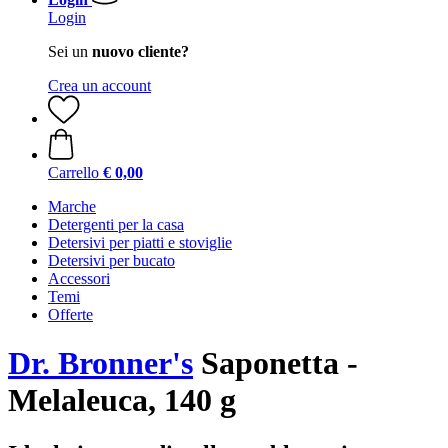
Login
Sei un
nuovo cliente?
Crea un account
Carrello
€ 0,00
Marche
Detergenti per la casa
Detersivi per piatti e stoviglie
Detersivi per bucato
Accessori
Temi
Offerte
Dr. Bronner's
Saponetta -
Melaleuca, 140 g