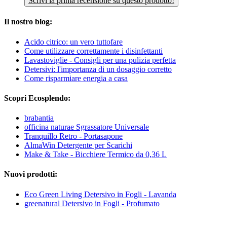
Scrivi la prima recensione su questo prodotto!
Il nostro blog:
Acido citrico: un vero tuttofare
Come utilizzare correttamente i disinfettanti
Lavastoviglie - Consigli per una pulizia perfetta
Detersivi: l'importanza di un dosaggio corretto
Come risparmiare energia a casa
Scopri Ecosplendo:
brabantia
officina naturae Sgrassatore Universale
Tranquillo Retro - Portasapone
AlmaWin Detergente per Scarichi
Make & Take - Bicchiere Termico da 0,36 L
Nuovi prodotti:
Eco Green Living Detersivo in Fogli - Lavanda
greenatural Detersivo in Fogli - Profumato