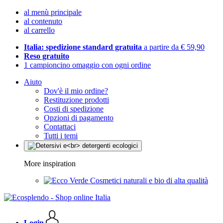
al menù principale
al contenuto
al carrello
Italia: spedizione standard gratuita
a partire da € 59,90
Reso gratuito
1 campioncino omaggio con ogni ordine
Aiuto
Dov'è il mio ordine?
Restituzione prodotti
Costi di spedizione
Opzioni di pagamento
Contattaci
Tutti i temi
More inspiration
Cosmetici naturali e bio di alta qualità
Login