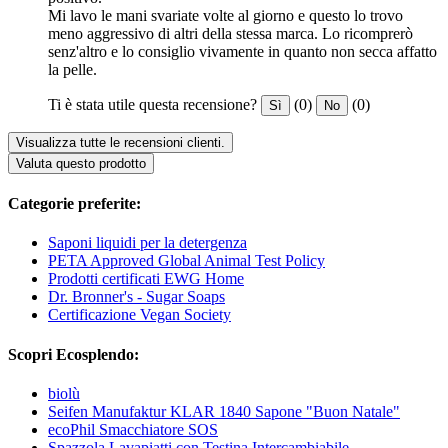
Mi lavo le mani svariate volte al giorno e questo lo trovo
meno aggressivo di altri della stessa marca. Lo ricomprerò
senz'altro e lo consiglio vivamente in quanto non secca affatto
la pelle.
Ti è stata utile questa recensione?
(0)
(0)
Sì
No
Visualizza tutte le recensioni clienti.
Valuta questo prodotto
Categorie preferite:
Saponi liquidi per la detergenza
PETA Approved Global Animal Test Policy
Prodotti certificati EWG Home
Dr. Bronner's - Sugar Soaps
Certificazione Vegan Society
Scopri Ecosplendo:
biolù
Seifen Manufaktur KLAR 1840 Sapone "Buon Natale"
ecoPhil Smacchiatore SOS
Spazzola Lavapiatti con Testina Intercambiabile