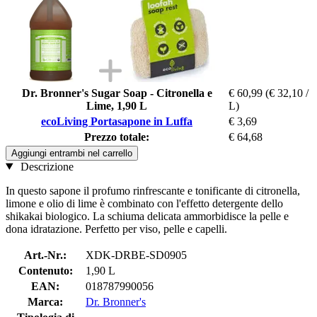
Dr. Bronner's Sugar Soap - Citronella e
€ 60,99
(€ 32,10 /
Lime, 1,90 L
L)
ecoLiving Portasapone in Luffa
€ 3,69
Prezzo totale:
€ 64,68
Aggiungi entrambi nel carrello
Descrizione
In questo sapone il profumo rinfrescante e tonificante di citronella,
limone e olio di lime è combinato con l'effetto detergente dello
shikakai biologico. La schiuma delicata ammorbidisce la pelle e
dona idratazione. Perfetto per viso, pelle e capelli.
Art.-Nr.:
XDK-DRBE-SD0905
Contenuto:
1,90 L
EAN:
018787990056
Marca:
Dr. Bronner's