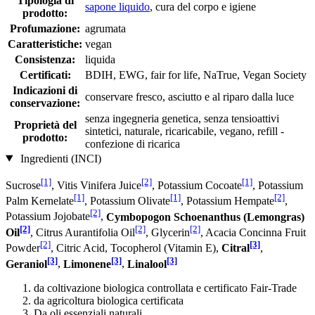
Tipologia di
sapone liquido
, cura del corpo e igiene
prodotto:
Profumazione:
agrumata
Caratteristiche:
vegan
Consistenza:
liquida
Certificati:
BDIH, EWG, fair for life, NaTrue, Vegan Society
Indicazioni di
conservare fresco, asciutto e al riparo dalla luce
conservazione:
senza ingegneria genetica, senza tensioattivi
Proprietà del
sintetici, naturale, ricaricabile, vegano, refill -
prodotto:
confezione di ricarica
Ingredienti (INCI)
[1]
[2]
[1]
Sucrose
, Vitis Vinifera Juice
, Potassium Cocoate
, Potassium
[1]
[1]
[2]
Palm Kernelate
, Potassium Olivate
, Potassium Hempate
,
[2]
Potassium Jojobate
,
Cymbopogon Schoenanthus (Lemongras)
[2]
[2]
[2]
Oil
, Citrus Aurantifolia Oil
, Glycerin
, Acacia Concinna Fruit
[2]
[3]
Powder
, Citric Acid, Tocopherol (Vitamin E),
Citral
,
[3]
[3]
[3]
Geraniol
,
Limonene
,
Linalool
da coltivazione biologica controllata e certificato Fair-Trade
da agricoltura biologica certificata
Da oli essenziali naturali