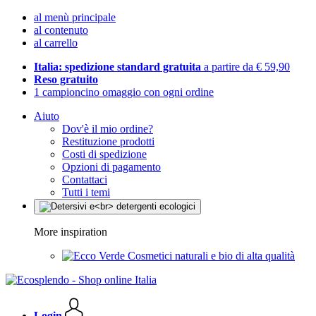
al menù principale
al contenuto
al carrello
Italia: spedizione standard gratuita
a partire da € 59,90
Reso gratuito
1 campioncino omaggio con ogni ordine
Aiuto
Dov'è il mio ordine?
Restituzione prodotti
Costi di spedizione
Opzioni di pagamento
Contattaci
Tutti i temi
More inspiration
Cosmetici naturali e bio di alta qualità
Login