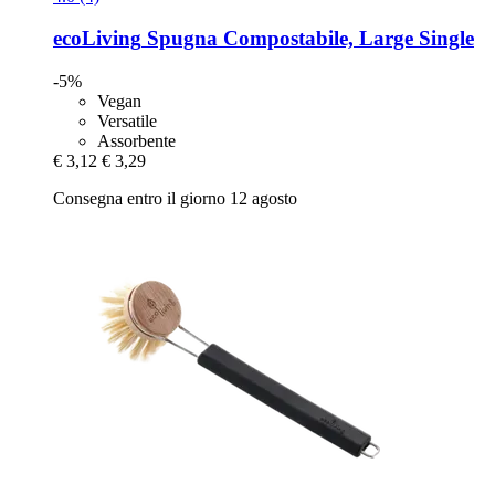
ecoLiving
Spugna Compostabile, Large Single
-5%
Vegan
Versatile
Assorbente
€ 3,12
€ 3,29
Consegna entro il giorno 12 agosto