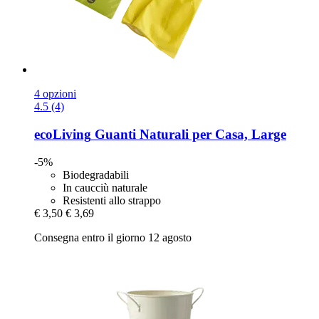
4 opzioni
4.5 (4)
ecoLiving
Guanti Naturali per Casa, Large
-5%
Biodegradabili
In caucciù naturale
Resistenti allo strappo
€ 3,50
€ 3,69
Consegna entro il giorno 12 agosto