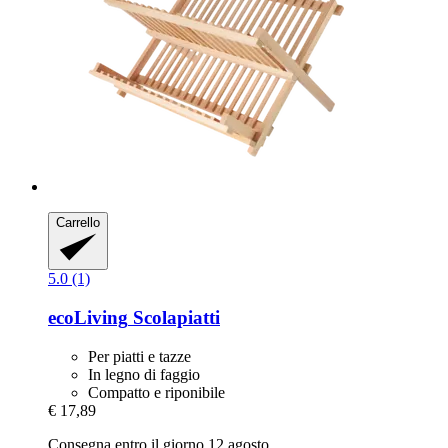
Carrello
5.0 (1)
ecoLiving
Scolapiatti
Per piatti e tazze
In legno di faggio
Compatto e riponibile
€ 17,89
Consegna entro il giorno 12 agosto