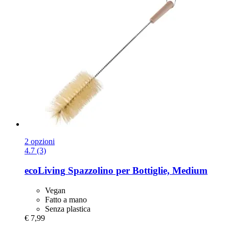
2 opzioni
4.7 (3)
ecoLiving
Spazzolino per Bottiglie, Medium
Vegan
Fatto a mano
Senza plastica
€ 7,99