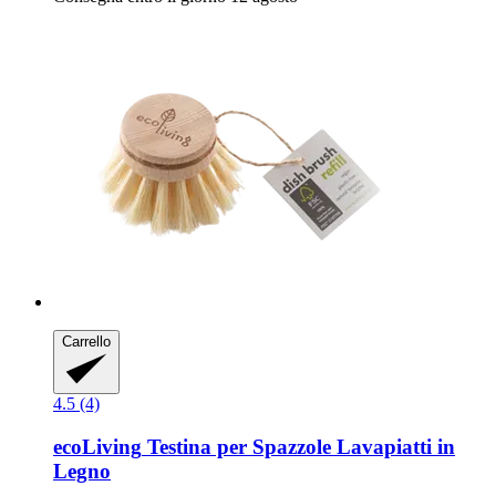
Carrello
4.5 (4)
ecoLiving
Testina per Spazzole Lavapiatti in
Legno