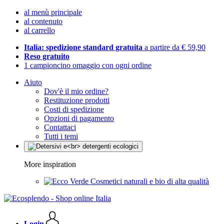
al menù principale
al contenuto
al carrello
Italia: spedizione standard gratuita
a partire da € 59,90
Reso gratuito
1 campioncino omaggio con ogni ordine
Aiuto
Dov'è il mio ordine?
Restituzione prodotti
Costi di spedizione
Opzioni di pagamento
Contattaci
Tutti i temi
More inspiration
Cosmetici naturali e bio di alta qualità
Login