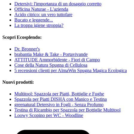
Detersivi: l'importanza di un dosaggio corretto
Officina Naturae - L'azienda
Acido citrico: un vero tuttofare
Bucato e leggende...
La troppa igiene stroppia?
Scopri Ecosplendo:
Dr. Bronner's
brabantia Make & Take - Portavivande
ATTITUDE Ammorbidente - Fiori di Campo
Cose della Natura Spugna di Cellulosa
5 recensioni clienti per AlmaWin Spugna Magica Ecologica
Nuovi prodotti:
Multitool: Spazzola per Piatti, Bottiglie e Fughe
Spazzola per Piatti DISHA con Manico e Testina
greenatural Detersivo in Fogli - Senza Profumo
Testina di Ricambio per Spazzola per Bottiglie Multitool
Loowy Scopino per WC - Woodline