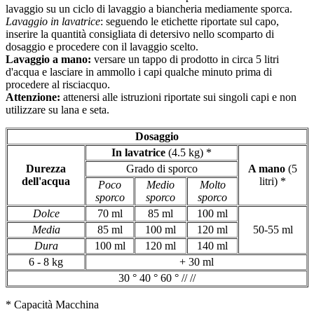
lavaggio su un ciclo di lavaggio a biancheria mediamente sporca.
Lavaggio in lavatrice
: seguendo le etichette riportate sul capo,
inserire la quantità consigliata di detersivo nello scomparto di
dosaggio e procedere con il lavaggio scelto.
Lavaggio a mano:
versare un tappo di prodotto in circa 5 litri
d'acqua e lasciare in ammollo i capi qualche minuto prima di
procedere al risciacquo.
Attenzione:
attenersi alle istruzioni riportate sui singoli capi e non
utilizzare su lana e seta.
Dosaggio
In lavatrice
(4.5 kg) *
Durezza
Grado di sporco
A mano
(5
dell'acqua
litri) *
Poco
Medio
Molto
sporco
sporco
sporco
Dolce
70 ml
85 ml
100 ml
Media
85 ml
100 ml
120 ml
50-55 ml
Dura
100 ml
120 ml
140 ml
6 - 8 kg
+ 30 ml
30 ° 40 ° 60 ° // //
* Capacità Macchina