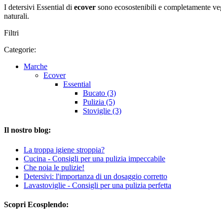
I detersivi Essential di
ecover
sono ecosostenibili e completamente vega
naturali.
Filtri
Categorie:
Marche
Ecover
Essential
Bucato (3)
Pulizia (5)
Stoviglie (3)
Il nostro blog:
La troppa igiene stroppia?
Cucina - Consigli per una pulizia impeccabile
Che noia le pulizie!
Detersivi: l'importanza di un dosaggio corretto
Lavastoviglie - Consigli per una pulizia perfetta
Scopri Ecosplendo: