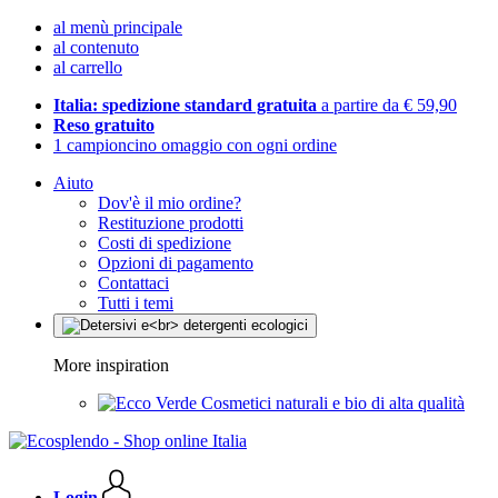
al menù principale
al contenuto
al carrello
Italia: spedizione standard gratuita
a partire da € 59,90
Reso gratuito
1 campioncino omaggio con ogni ordine
Aiuto
Dov'è il mio ordine?
Restituzione prodotti
Costi di spedizione
Opzioni di pagamento
Contattaci
Tutti i temi
More inspiration
Cosmetici naturali e bio di alta qualità
Login