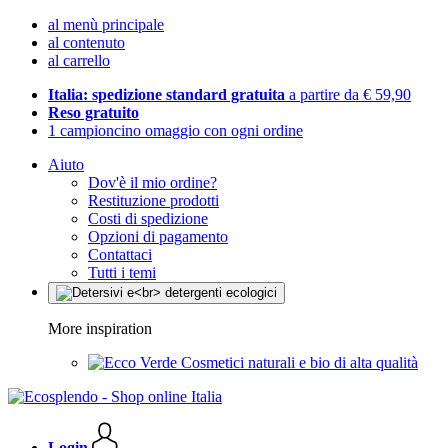
al menù principale
al contenuto
al carrello
Italia: spedizione standard gratuita
a partire da € 59,90
Reso gratuito
1 campioncino omaggio con ogni ordine
Aiuto
Dov'è il mio ordine?
Restituzione prodotti
Costi di spedizione
Opzioni di pagamento
Contattaci
Tutti i temi
More inspiration
Cosmetici naturali e bio di alta qualità
Login