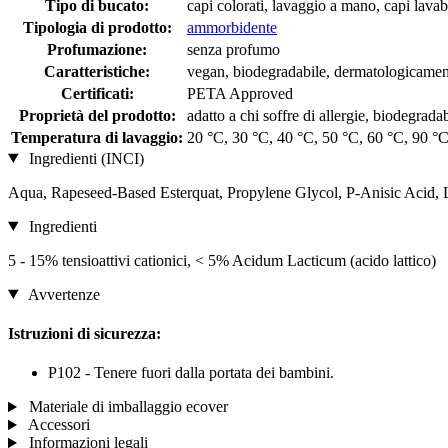
Tipo di bucato:
capi colorati, lavaggio a mano, capi lavabi
Tipologia di prodotto:
ammorbidente
Profumazione:
senza profumo
Caratteristiche:
vegan, biodegradabile, dermatologicamen
Certificati:
PETA Approved
Proprietà del prodotto:
adatto a chi soffre di allergie, biodegrad
Temperatura di lavaggio:
20 °C, 30 °C, 40 °C, 50 °C, 60 °C, 90 °
Ingredienti (INCI)
Aqua, Rapeseed-Based Esterquat, Propylene Glycol, P-Anisic Acid, 
Ingredienti
5 - 15% tensioattivi cationici, < 5% Acidum Lacticum (acido lattico)
Avvertenze
Istruzioni di sicurezza:
P102 - Tenere fuori dalla portata dei bambini.
Materiale di imballaggio ecover
Accessori
Informazioni legali