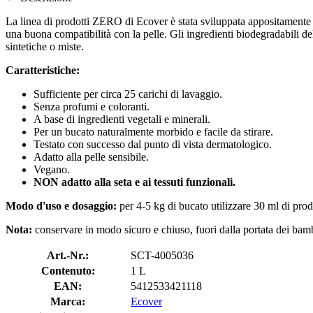
La linea di prodotti ZERO di Ecover è stata sviluppata appositament
una buona compatibilità con la pelle. Gli ingredienti biodegradabili dell
sintetiche o miste.
Caratteristiche:
Sufficiente per circa 25 carichi di lavaggio.
Senza profumi e coloranti.
A base di ingredienti vegetali e minerali.
Per un bucato naturalmente morbido e facile da stirare.
Testato con successo dal punto di vista dermatologico.
Adatto alla pelle sensibile.
Vegano.
NON adatto alla seta e ai tessuti funzionali.
Modo d'uso e dosaggio:
per 4-5 kg ​​di bucato utilizzare 30 ml di p
Nota:
conservare in modo sicuro e chiuso, fuori dalla portata dei bamb
Art.-Nr.:
SCT-4005036
Contenuto:
1 L
EAN:
5412533421118
Marca:
Ecover