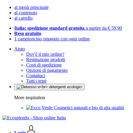
al menù principale
al contenuto
al carrello
Italia: spedizione standard gratuita
a partire da € 59,90
Reso gratuito
1 campioncino omaggio con ogni ordine
Aiuto
Dov'è il mio ordine?
Restituzione prodotti
Costi di spedizione
Opzioni di pagamento
Contattaci
Tutti i temi
More inspiration
Cosmetici naturali e bio di alta qualità
Login