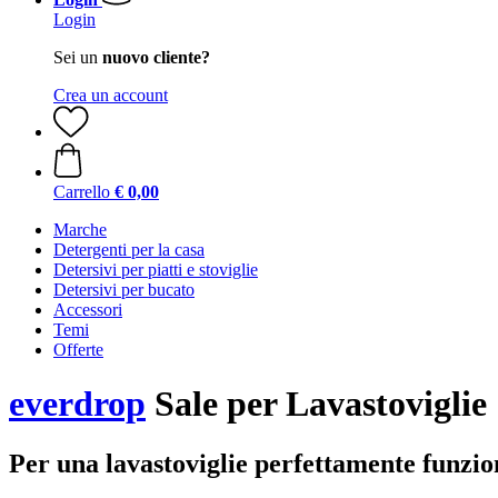
Login
Sei un
nuovo cliente?
Crea un account
Carrello
€ 0,00
Marche
Detergenti per la casa
Detersivi per piatti e stoviglie
Detersivi per bucato
Accessori
Temi
Offerte
everdrop
Sale per Lavastoviglie
Per una lavastoviglie perfettamente funzio