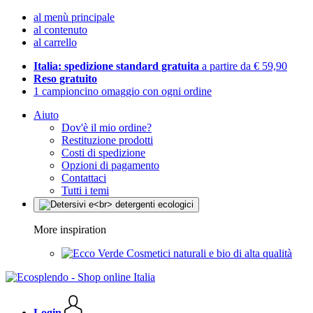
al menù principale
al contenuto
al carrello
Italia: spedizione standard gratuita
a partire da € 59,90
Reso gratuito
1 campioncino omaggio con ogni ordine
Aiuto
Dov'è il mio ordine?
Restituzione prodotti
Costi di spedizione
Opzioni di pagamento
Contattaci
Tutti i temi
More inspiration
Cosmetici naturali e bio di alta qualità
Login