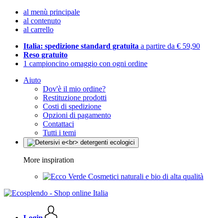
al menù principale
al contenuto
al carrello
Italia: spedizione standard gratuita
a partire da € 59,90
Reso gratuito
1 campioncino omaggio con ogni ordine
Aiuto
Dov'è il mio ordine?
Restituzione prodotti
Costi di spedizione
Opzioni di pagamento
Contattaci
Tutti i temi
More inspiration
Cosmetici naturali e bio di alta qualità
Login