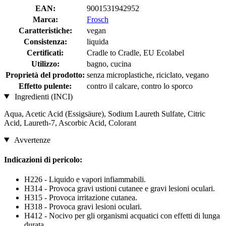
EAN:
9001531942952
Marca:
Frosch
Caratteristiche:
vegan
Consistenza:
liquida
Certificati:
Cradle to Cradle, EU Ecolabel
Utilizzo:
bagno, cucina
Proprietà del prodotto:
senza microplastiche, riciclato, vegano
Effetto pulente:
contro il calcare, contro lo sporco
Ingredienti (INCI)
Aqua, Acetic Acid (Essigsäure), Sodium Laureth Sulfate, Citric
Acid, Laureth-7, Ascorbic Acid, Colorant
Avvertenze
Indicazioni di pericolo:
H226 - Liquido e vapori infiammabili.
H314 - Provoca gravi ustioni cutanee e gravi lesioni oculari.
H315 - Provoca irritazione cutanea.
H318 - Provoca gravi lesioni oculari.
H412 - Nocivo per gli organismi acquatici con effetti di lunga
durata.