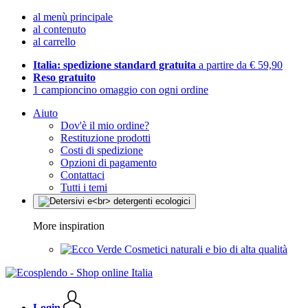
al menù principale
al contenuto
al carrello
Italia: spedizione standard gratuita
a partire da € 59,90
Reso gratuito
1 campioncino omaggio con ogni ordine
Aiuto
Dov'è il mio ordine?
Restituzione prodotti
Costi di spedizione
Opzioni di pagamento
Contattaci
Tutti i temi
More inspiration
Cosmetici naturali e bio di alta qualità
Login