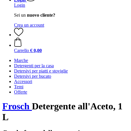
Login
Sei un
nuovo cliente?
Crea un account
Carrello
€ 0,00
Marche
Detergenti per la casa
Detersivi per piatti e stoviglie
Detersivi per bucato
Accessori
Temi
Offerte
Frosch
Detergente all'Aceto, 1
L