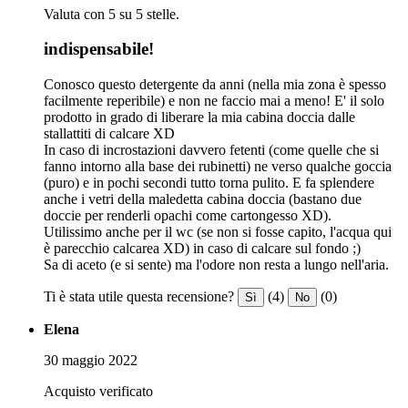
Valuta con 5 su 5 stelle.
indispensabile!
Conosco questo detergente da anni (nella mia zona è spesso
facilmente reperibile) e non ne faccio mai a meno! E' il solo
prodotto in grado di liberare la mia cabina doccia dalle
stallattiti di calcare XD
In caso di incrostazioni davvero fetenti (come quelle che si
fanno intorno alla base dei rubinetti) ne verso qualche goccia
(puro) e in pochi secondi tutto torna pulito. E fa splendere
anche i vetri della maledetta cabina doccia (bastano due
doccie per renderli opachi come cartongesso XD).
Utilissimo anche per il wc (se non si fosse capito, l'acqua qui
è parecchio calcarea XD) in caso di calcare sul fondo ;)
Sa di aceto (e si sente) ma l'odore non resta a lungo nell'aria.
Ti è stata utile questa recensione?
(4)
(0)
Sì
No
Elena
30 maggio 2022
Acquisto verificato