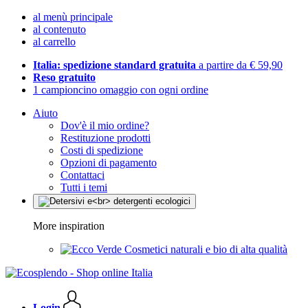
al menù principale
al contenuto
al carrello
Italia: spedizione standard gratuita
a partire da € 59,90
Reso gratuito
1 campioncino omaggio con ogni ordine
Aiuto
Dov'è il mio ordine?
Restituzione prodotti
Costi di spedizione
Opzioni di pagamento
Contattaci
Tutti i temi
More inspiration
Cosmetici naturali e bio di alta qualità
Login