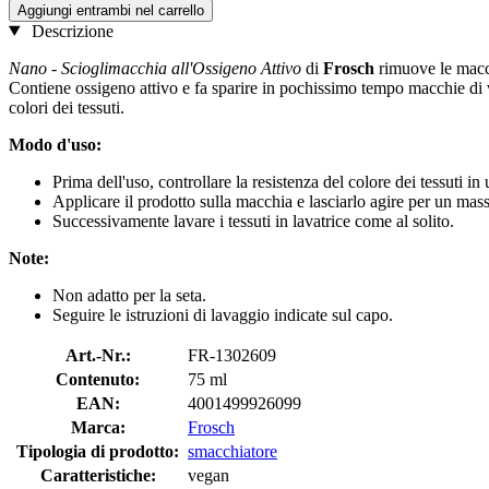
Aggiungi entrambi nel carrello
Descrizione
Nano - Scioglimacchia all'Ossigeno Attivo
di
Frosch
rimuove le macch
Contiene ossigeno attivo e fa sparire in pochissimo tempo macchie di v
colori dei tessuti.
Modo d'uso:
Prima dell'uso, controllare la resistenza del colore dei tessuti in
Applicare il prodotto sulla macchia e lasciarlo agire per un mas
Successivamente lavare i tessuti in lavatrice come al solito.
Note:
Non adatto per la seta.
Seguire le istruzioni di lavaggio indicate sul capo.
Art.-Nr.:
FR-1302609
Contenuto:
75 ml
EAN:
4001499926099
Marca:
Frosch
Tipologia di prodotto:
smacchiatore
Caratteristiche:
vegan