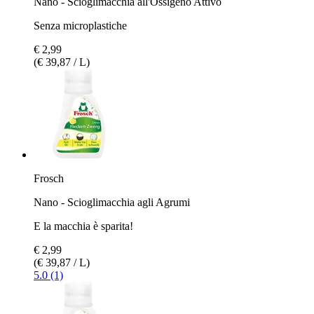
Nano - Scioglimacchia all'Ossigeno Attivo
Senza microplastiche
€ 2,99
(€ 39,87 / L)
Frosch
Nano - Scioglimacchia agli Agrumi
E la macchia è sparita!
€ 2,99
(€ 39,87 / L)
5.0 (1)