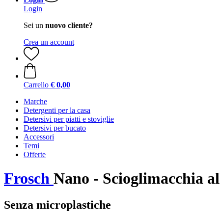
Login
Sei un
nuovo cliente?
Crea un account
Carrello
€ 0,00
Marche
Detergenti per la casa
Detersivi per piatti e stoviglie
Detersivi per bucato
Accessori
Temi
Offerte
Frosch
Nano - Scioglimacchia al
Senza microplastiche