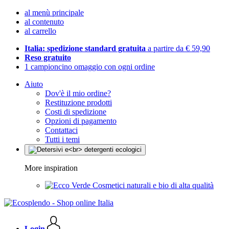
al menù principale
al contenuto
al carrello
Italia: spedizione standard gratuita
a partire da € 59,90
Reso gratuito
1 campioncino omaggio con ogni ordine
Aiuto
Dov'è il mio ordine?
Restituzione prodotti
Costi di spedizione
Opzioni di pagamento
Contattaci
Tutti i temi
More inspiration
Cosmetici naturali e bio di alta qualità
Login