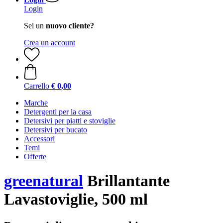
Login
Sei un
nuovo cliente?
Crea un account
Carrello
€ 0,00
Marche
Detergenti per la casa
Detersivi per piatti e stoviglie
Detersivi per bucato
Accessori
Temi
Offerte
greenatural
Brillantante
Lavastoviglie, 500 ml