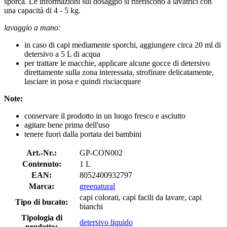
sporca. Le informazioni sul dosaggio si riferiscono a lavatrici con
una capacità di 4 - 5 kg.
lavaggio a mano:
in caso di capi mediamente sporchi, aggiungere circa 20 ml di
detersivo a 5 L di acqua
per trattare le macchie, applicare alcune gocce di detersivo
direttamente sulla zona interessata, strofinare delicatamente,
lasciare in posa e quindi risciacquare
Note:
conservare il prodotto in un luogo fresco e asciutto
agitare bene prima dell'uso
tenere fuori dalla portata dei bambini
Art.-Nr.:
GP-CON002
Contenuto:
1 L
EAN:
8052400932797
Marca:
greenatural
capi colorati, capi facili da lavare, capi
Tipo di bucato:
bianchi
Tipologia di
detersivo liquido
prodotto: