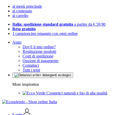
al menù principale
al contenuto
al carrello
Italia: spedizione standard gratuita
a partire da € 59,90
Reso gratuito
1 campioncino omaggio con ogni ordine
Aiuto
Dov'è il mio ordine?
Restituzione prodotti
Costi di spedizione
Opzioni di pagamento
Contattaci
Tutti i temi
More inspiration
Cosmetici naturali e bio di alta qualità
Login