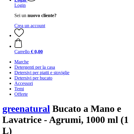
Login
Sei un
nuovo cliente?
Crea un account
Carrello
€ 0,00
Marche
Detergenti per la casa
Detersivi per piatti e stoviglie
Detersivi per bucato
Accessori
Temi
Offerte
greenatural
Bucato a Mano e
Lavatrice - Agrumi, 1000 ml (1
L)