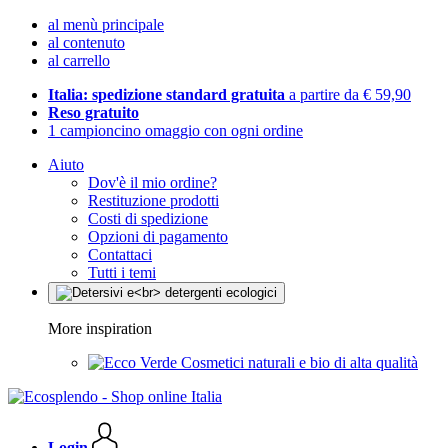
al menù principale
al contenuto
al carrello
Italia: spedizione standard gratuita
a partire da € 59,90
Reso gratuito
1 campioncino omaggio con ogni ordine
Aiuto
Dov'è il mio ordine?
Restituzione prodotti
Costi di spedizione
Opzioni di pagamento
Contattaci
Tutti i temi
More inspiration
Cosmetici naturali e bio di alta qualità
Login