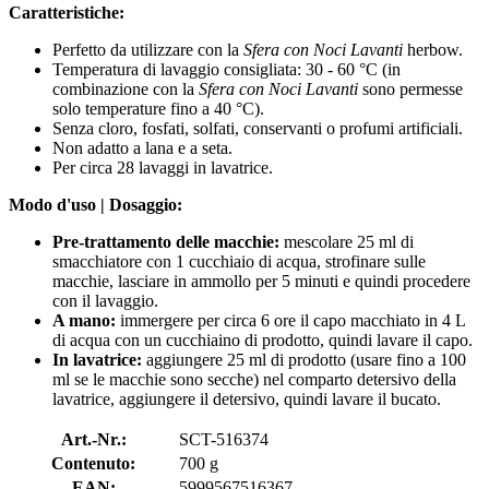
Caratteristiche:
Perfetto da utilizzare con la
Sfera con Noci Lavanti
herbow.
Temperatura di lavaggio consigliata: 30 - 60 °C (in
combinazione con la
Sfera con Noci Lavanti
sono permesse
solo temperature fino a 40 °C).
Senza cloro, fosfati, solfati, conservanti o profumi artificiali.
Non adatto a lana e a seta.
Per circa 28 lavaggi in lavatrice.
Modo d'uso | Dosaggio:
Pre-trattamento delle macchie:
mescolare
25 ml di
smacchiatore con 1 cucchiaio di acqua, strofinare sulle
macchie, lasciare in ammollo per 5 minuti e quindi procedere
con il lavaggio.
A mano:
immergere per circa 6 ore il capo macchiato in 4 L
di acqua con un cucchiaino di prodotto, quindi lavare il capo.
In lavatrice:
aggiungere 25 ml di prodotto (usare fino a 100
ml se le macchie sono secche) nel comparto detersivo della
lavatrice, aggiungere il detersivo, quindi lavare il bucato.
Art.-Nr.:
SCT-516374
Contenuto:
700 g
EAN:
5999567516367