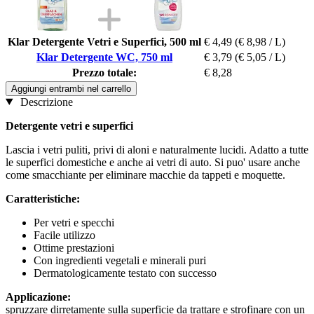
Klar Detergente Vetri e Superfici, 500 ml
€ 4,49
(€ 8,98 / L)
Klar Detergente WC, 750 ml
€ 3,79
(€ 5,05 / L)
Prezzo totale:
€ 8,28
Aggiungi entrambi nel carrello
Descrizione
Detergente vetri e superfici
Lascia i vetri puliti, privi di aloni e naturalmente lucidi. Adatto a tutte
le superfici domestiche e anche ai vetri di auto. Si puo' usare anche
come smacchiante per eliminare macchie da tappeti e moquette.
Caratteristiche:
Per vetri e specchi
Facile utilizzo
Ottime prestazioni
Con ingredienti vegetali e minerali puri
Dermatologicamente testato con successo
Applicazione:
spruzzare dirretamente sulla superficie da trattare e strofinare con un