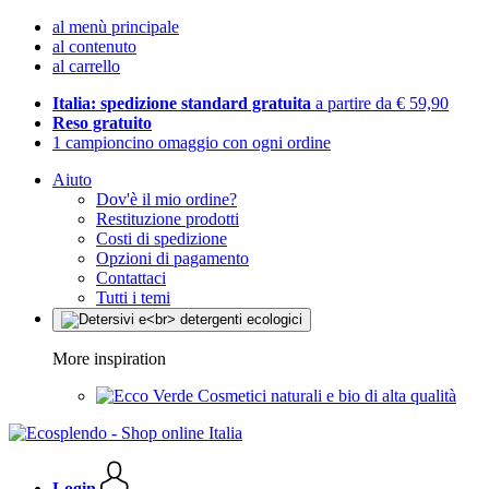
al menù principale
al contenuto
al carrello
Italia: spedizione standard gratuita
a partire da € 59,90
Reso gratuito
1 campioncino omaggio con ogni ordine
Aiuto
Dov'è il mio ordine?
Restituzione prodotti
Costi di spedizione
Opzioni di pagamento
Contattaci
Tutti i temi
More inspiration
Cosmetici naturali e bio di alta qualità
Login