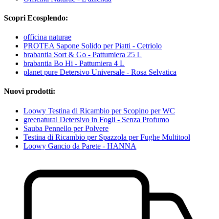
Scopri Ecosplendo:
officina naturae
PROTEA Sapone Solido per Piatti - Cetriolo
brabantia Sort & Go - Pattumiera 25 L
brabantia Bo Hi - Pattumiera 4 L
planet pure Detersivo Universale - Rosa Selvatica
Nuovi prodotti:
Loowy Testina di Ricambio per Scopino per WC
greenatural Detersivo in Fogli - Senza Profumo
Sauba Pennello per Polvere
Testina di Ricambio per Spazzola per Fughe Multitool
Loowy Gancio da Parete - HANNA