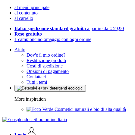
al menù principale
al contenuto
al carrello
Italia: spedizione standard gratuita
a partire da € 59,90
Reso gratuito
1 campioncino omaggio con ogni ordine
Aiuto
Dov'è il mio ordine?
Restituzione prodotti
Costi di spedizione
Opzioni di pagamento
Contattaci
Tutti i temi
More inspiration
Cosmetici naturali e bio di alta qualità
Login