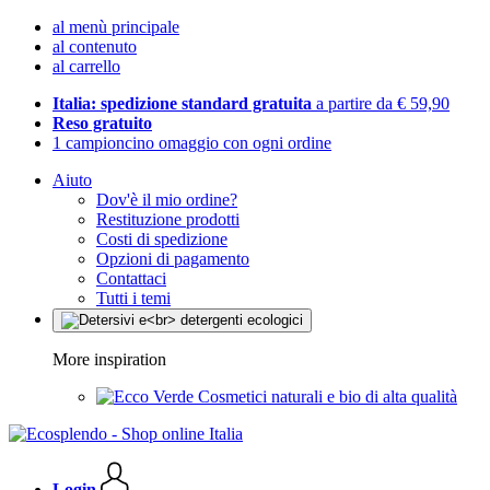
al menù principale
al contenuto
al carrello
Italia: spedizione standard gratuita
a partire da € 59,90
Reso gratuito
1 campioncino omaggio con ogni ordine
Aiuto
Dov'è il mio ordine?
Restituzione prodotti
Costi di spedizione
Opzioni di pagamento
Contattaci
Tutti i temi
More inspiration
Cosmetici naturali e bio di alta qualità
Login