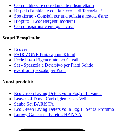
Come utilizzare correttamente i disinfettanti
Rispetta l'ambiente con la raccolta differenziata!
Soggiorno - Consigli per una pulizia a regola d'arte
Biopuro - Ecodetergenti moderni
Come risparmiare energia a casa
Scopri Ecosplendo:
Ecover
FAIR ZONE Portasapone Khitul
Feele Pasta Rigenerante per Cavalli
Set - Spazzola e Detersivo per Piatti Solido
everdrop Spazzola per Piatti
Nuovi prodotti:
Eco Green Living Detersivo in Fogli - Lavanda
Leaves of Dawn Carta Igienica - 3 Veli
Sauba Set BARISTA
Eco Green Living Detersivo in Fogli - Senza Profumo
Loowy Gancio da Parete - HANNA