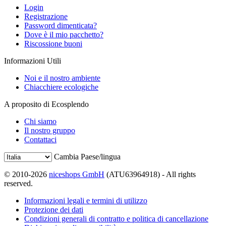
Login
Registrazione
Password dimenticata?
Dove è il mio pacchetto?
Riscossione buoni
Informazioni Utili
Noi e il nostro ambiente
Chiacchiere ecologiche
A proposito di Ecosplendo
Chi siamo
Il nostro gruppo
Contattaci
Cambia Paese/lingua
© 2010-2026
niceshops GmbH
(ATU63964918) - All rights
reserved.
Informazioni legali e termini di utilizzo
Protezione dei dati
Condizioni generali di contratto e politica di cancellazione