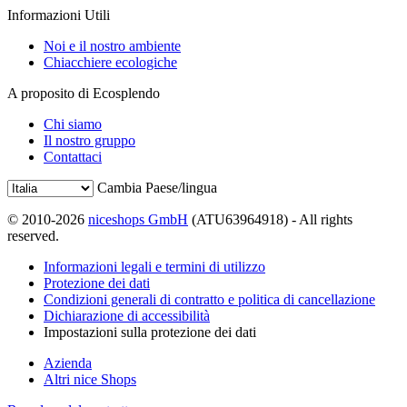
Informazioni Utili
Noi e il nostro ambiente
Chiacchiere ecologiche
A proposito di Ecosplendo
Chi siamo
Il nostro gruppo
Contattaci
Cambia Paese/lingua
© 2010-2026
niceshops GmbH
(ATU63964918) - All rights
reserved.
Informazioni legali e termini di utilizzo
Protezione dei dati
Condizioni generali di contratto e politica di cancellazione
Dichiarazione di accessibilità
Impostazioni sulla protezione dei dati
Azienda
Altri nice Shops