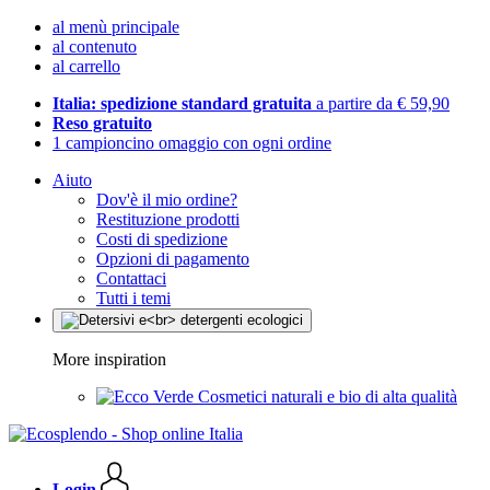
al menù principale
al contenuto
al carrello
Italia: spedizione standard gratuita
a partire da € 59,90
Reso gratuito
1 campioncino omaggio con ogni ordine
Aiuto
Dov'è il mio ordine?
Restituzione prodotti
Costi di spedizione
Opzioni di pagamento
Contattaci
Tutti i temi
More inspiration
Cosmetici naturali e bio di alta qualità
Login