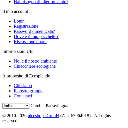
Hai bisogno di ulteriore aiuto?
Il mio account
Login
Registrazione
Password dimenticata?
Dove è il mio pacchetto?
Riscossione buoni
Informazioni Utili
Noi e il nostro ambiente
Chiacchiere ecologiche
A proposito di Ecosplendo
Chi siamo
Il nostro gruppo
Contattaci
Cambia Paese/lingua
© 2010-2026
niceshops GmbH
(ATU63964918) - All rights
reserved.