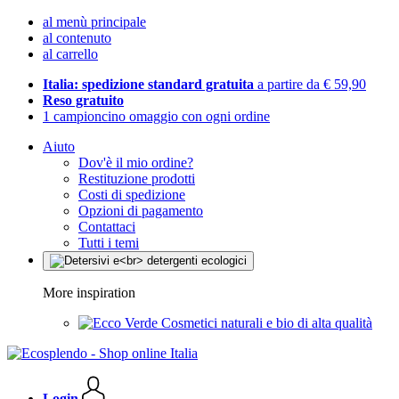
al menù principale
al contenuto
al carrello
Italia: spedizione standard gratuita
a partire da € 59,90
Reso gratuito
1 campioncino omaggio con ogni ordine
Aiuto
Dov'è il mio ordine?
Restituzione prodotti
Costi di spedizione
Opzioni di pagamento
Contattaci
Tutti i temi
More inspiration
Cosmetici naturali e bio di alta qualità
Login