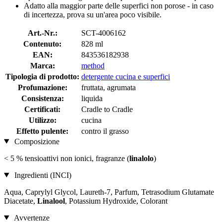
Adatto alla maggior parte delle superfici non porose - in caso
di incertezza, prova su un'area poco visibile.
Art.-Nr.:
SCT-4006162
Contenuto:
828 ml
EAN:
843536182938
Marca:
method
Tipologia di prodotto:
detergente cucina e superfici
Profumazione:
fruttata, agrumata
Consistenza:
liquida
Certificati:
Cradle to Cradle
Utilizzo:
cucina
Effetto pulente:
contro il grasso
Composizione
< 5 % tensioattivi non ionici, fragranze (
linalolo
)
Ingredienti (INCI)
Aqua, Caprylyl Glycol, Laureth-7, Parfum, Tetrasodium Glutamate
Diacetate,
Linalool
, Potassium Hydroxide, Colorant
Avvertenze