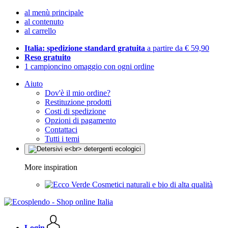
al menù principale
al contenuto
al carrello
Italia: spedizione standard gratuita
a partire da € 59,90
Reso gratuito
1 campioncino omaggio con ogni ordine
Aiuto
Dov'è il mio ordine?
Restituzione prodotti
Costi di spedizione
Opzioni di pagamento
Contattaci
Tutti i temi
More inspiration
Cosmetici naturali e bio di alta qualità
Login