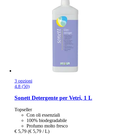
3 opzioni
4.8 (50)
Sonett
Detergente per Vetri, 1 L
Topseller
Con oli essenziali
100% biodegradabile
Profumo molto fresco
€ 5,79
(€ 5,79 / L)