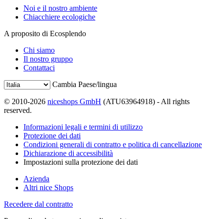
Noi e il nostro ambiente
Chiacchiere ecologiche
A proposito di Ecosplendo
Chi siamo
Il nostro gruppo
Contattaci
Cambia Paese/lingua
© 2010-2026
niceshops GmbH
(ATU63964918) - All rights
reserved.
Informazioni legali e termini di utilizzo
Protezione dei dati
Condizioni generali di contratto e politica di cancellazione
Dichiarazione di accessibilità
Impostazioni sulla protezione dei dati
Azienda
Altri nice Shops
Recedere dal contratto