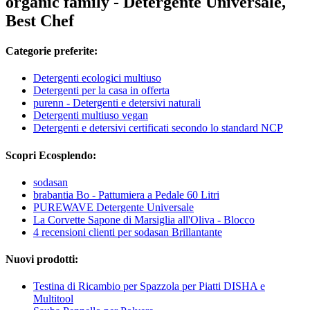
organic family - Detergente Universale,
Best Chef
Categorie preferite:
Detergenti ecologici multiuso
Detergenti per la casa in offerta
purenn - Detergenti e detersivi naturali
Detergenti multiuso vegan
Detergenti e detersivi certificati secondo lo standard NCP
Scopri Ecosplendo:
sodasan
brabantia Bo - Pattumiera a Pedale 60 Litri
PUREWAVE Detergente Universale
La Corvette Sapone di Marsiglia all'Oliva - Blocco
4 recensioni clienti per sodasan Brillantante
Nuovi prodotti:
Testina di Ricambio per Spazzola per Piatti DISHA e
Multitool