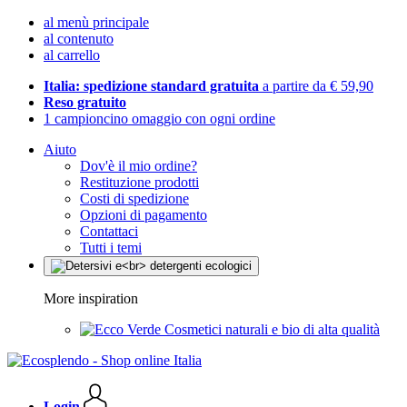
al menù principale
al contenuto
al carrello
Italia: spedizione standard gratuita
a partire da € 59,90
Reso gratuito
1 campioncino omaggio con ogni ordine
Aiuto
Dov'è il mio ordine?
Restituzione prodotti
Costi di spedizione
Opzioni di pagamento
Contattaci
Tutti i temi
More inspiration
Cosmetici naturali e bio di alta qualità
Login