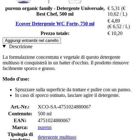
purenn organic family - Detergente Universale,
€ 5,31
(€
Best Chef, 500 ml
10,62 / L)
€ 4,89
Ecover Detergente WC Forte, 750 ml
(€ 6,52 / L)
Prezzo totale:
€ 10,20
Aggiungi entrambi nel carrello
Descrizione
La formulazione concentrata e vegetale di questo detergente
multiuso ti conquisterà in un batter d'occhio. Il prodotto rimuove
facilmente sporco e grasso.
Modo d'uso:
Spruzzare sulla superficie da trattare e pulire con un panno.
In caso di sporco ostinato, lasciare agire il detergente.
Art.-Nr.:
XCO-SA-4751024880067
Contenuto:
500 ml
EAN:
4751024880067
Marca:
purenn
Tipologia di
detergente multiuso
prodotto: