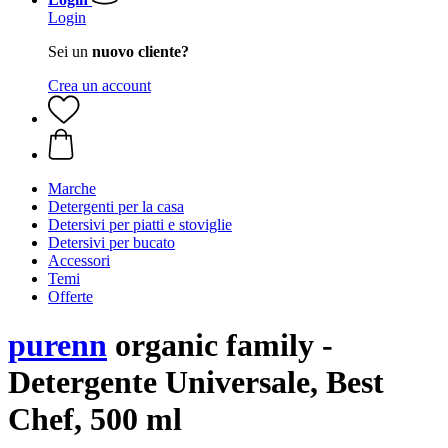
Login
Sei un
nuovo cliente?
Crea un account
Marche
Detergenti per la casa
Detersivi per piatti e stoviglie
Detersivi per bucato
Accessori
Temi
Offerte
purenn
organic family -
Detergente Universale, Best
Chef, 500 ml