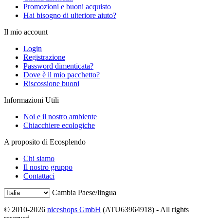
Promozioni e buoni acquisto
Hai bisogno di ulteriore aiuto?
Il mio account
Login
Registrazione
Password dimenticata?
Dove è il mio pacchetto?
Riscossione buoni
Informazioni Utili
Noi e il nostro ambiente
Chiacchiere ecologiche
A proposito di Ecosplendo
Chi siamo
Il nostro gruppo
Contattaci
Cambia Paese/lingua
© 2010-2026
niceshops GmbH
(ATU63964918) - All rights