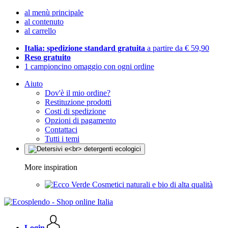
al menù principale
al contenuto
al carrello
Italia: spedizione standard gratuita
a partire da € 59,90
Reso gratuito
1 campioncino omaggio con ogni ordine
Aiuto
Dov'è il mio ordine?
Restituzione prodotti
Costi di spedizione
Opzioni di pagamento
Contattaci
Tutti i temi
More inspiration
Cosmetici naturali e bio di alta qualità
Login