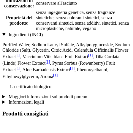
Indicazioni di
conservare all'asciutto
conservazione:
senza ingegneria genetica, senza fragranze
Proprietà del
sintetiche, senza coloranti sintetici, senza
prodotto:
conservanti sintetici, senza additivi sintetici, senza
microplastiche, naturale, vegano
Ingredienti (INCI)
Purified Water, Sodium Lauryl Sulfate, Alkylpolyglucoside, Sodium
Chloride (Salt), Glycerin, Citric Acid, Calendula Officinalis Flower
[1]
[1]
Extract
, Vaccinium Vitis Idaea Fruit Extract
, Tilia Cordata
[1]
(Linde) Flower Extract
, Pyrus Sorbus (Rowanberry) Fruit
[1]
[1]
Extract
, Aloe Barbadensis Extract
, Phenoxyethanol,
[1]
Ethylhexylglycerin, Aroma
certificato biologico
Maggiori informazioni sui prodotti purenn
Informazioni legali
Prodotti consigliati