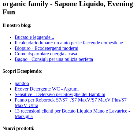
organic family - Sapone Liquido, Evening
Fun
Il nostro blog:
Bucato e leggende...
Il calendario lunare: un aiuto per le faccende domestiche
Biopuro - Ecodetergenti moderni
Come risparmiare energia a casa
Bagno - Consigli per una pulizia perfetta
Scopri Ecosplendo:
pandoo
Ecover Detergente WC - Agrumi
Sensitive - Detersivo per Stoviglie dei Bambini
Panno per Roborock S7/S7+/S7 MaxV/S7 MaxV Plus/S7
MaxV Ultra
13 recensioni clienti per Bucato Liquido Mano e Lavatrice -
Marsiglia
Nuovi prodotti: