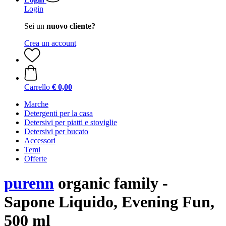
Login
Sei un
nuovo cliente?
Crea un account
Carrello
€ 0,00
Marche
Detergenti per la casa
Detersivi per piatti e stoviglie
Detersivi per bucato
Accessori
Temi
Offerte
purenn
organic family -
Sapone Liquido, Evening Fun,
500 ml