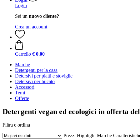
Login
Sei un
nuovo cliente?
Crea un account
Carrello
€ 0,00
Marche
Detergenti per la casa
Detersivi per piatti e stoviglie
Detersivi per bucato
Accessori
Temi
Offerte
Detergenti vegan ed ecologici in offerta d
Filtra e ordina
Prezzi
Highlight
Marche
Caratteristich