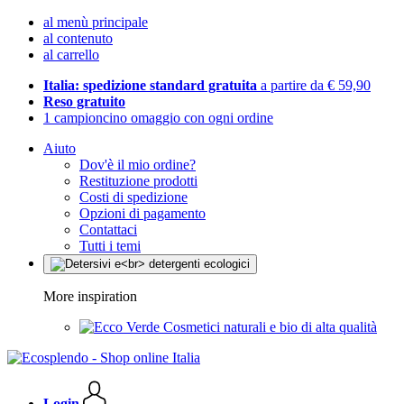
al menù principale
al contenuto
al carrello
Italia: spedizione standard gratuita
a partire da € 59,90
Reso gratuito
1 campioncino omaggio con ogni ordine
Aiuto
Dov'è il mio ordine?
Restituzione prodotti
Costi di spedizione
Opzioni di pagamento
Contattaci
Tutti i temi
More inspiration
Cosmetici naturali e bio di alta qualità
Login