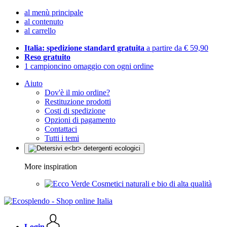
al menù principale
al contenuto
al carrello
Italia: spedizione standard gratuita
a partire da € 59,90
Reso gratuito
1 campioncino omaggio con ogni ordine
Aiuto
Dov'è il mio ordine?
Restituzione prodotti
Costi di spedizione
Opzioni di pagamento
Contattaci
Tutti i temi
More inspiration
Cosmetici naturali e bio di alta qualità
Login