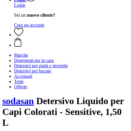
Login
Sei un
nuovo cliente?
Crea un account
Marche
Detergenti per la casa
Detersivi per piatti e stoviglie
Detersivi per bucato
Accessori
Temi
Offerte
sodasan
Detersivo Liquido per
Capi Colorati - Sensitive, 1,50
L