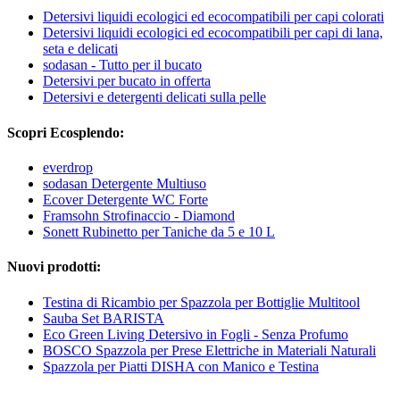
Detersivi liquidi ecologici ed ecocompatibili per capi colorati
Detersivi liquidi ecologici ed ecocompatibili per capi di lana,
seta e delicati
sodasan - Tutto per il bucato
Detersivi per bucato in offerta
Detersivi e detergenti delicati sulla pelle
Scopri Ecosplendo:
everdrop
sodasan Detergente Multiuso
Ecover Detergente WC Forte
Framsohn Strofinaccio - Diamond
Sonett Rubinetto per Taniche da 5 e 10 L
Nuovi prodotti:
Testina di Ricambio per Spazzola per Bottiglie Multitool
Sauba Set BARISTA
Eco Green Living Detersivo in Fogli - Senza Profumo
BOSCO Spazzola per Prese Elettriche in Materiali Naturali
Spazzola per Piatti DISHA con Manico e Testina