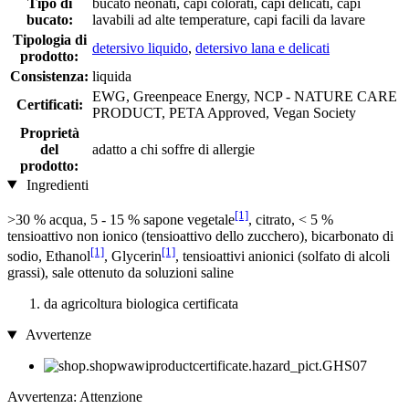
Tipo di
bucato neonati, capi colorati, capi delicati, capi
bucato:
lavabili ad alte temperature, capi facili da lavare
Tipologia di
detersivo liquido
,
detersivo lana e delicati
prodotto:
Consistenza:
liquida
EWG, Greenpeace Energy, NCP - NATURE CARE
Certificati:
PRODUCT, PETA Approved, Vegan Society
Proprietà
del
adatto a chi soffre di allergie
prodotto:
Ingredienti
[1]
>30 % acqua, 5 - 15 % sapone vegetale
, citrato, < 5 %
tensioattivo non ionico (tensioattivo dello zucchero), bicarbonato di
[1]
[1]
sodio, Ethanol
, Glycerin
, tensioattivi anionici (solfato di alcoli
grassi), sale ottenuto da soluzioni saline
da agricoltura biologica certificata
Avvertenze
Avvertenza: Attenzione