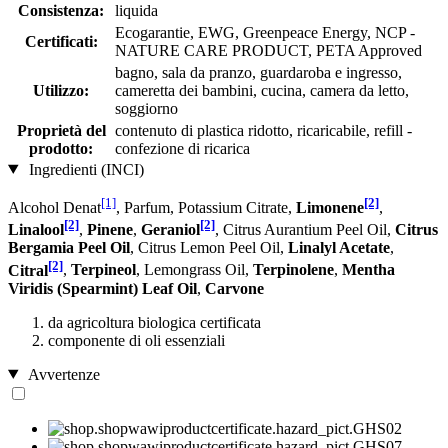
Consistenza:
liquida
Ecogarantie, EWG, Greenpeace Energy, NCP -
Certificati:
NATURE CARE PRODUCT, PETA Approved
bagno, sala da pranzo, guardaroba e ingresso,
Utilizzo:
cameretta dei bambini, cucina, camera da letto,
soggiorno
Proprietà del
contenuto di plastica ridotto, ricaricabile, refill -
prodotto:
confezione di ricarica
Ingredienti (INCI)
[1]
[2]
Alcohol Denat
, Parfum, Potassium Citrate,
Limonene
,
[2]
[2]
Linalool
,
Pinene
,
Geraniol
, Citrus Aurantium Peel Oil,
Citrus
Bergamia Peel Oil
, Citrus Lemon Peel Oil,
Linalyl Acetate
,
[2]
Citral
,
Terpineol
, Lemongrass Oil,
Terpinolene
,
Mentha
Viridis (Spearmint) Leaf Oil
,
Carvone
da agricoltura biologica certificata
componente di oli essenziali
Avvertenze