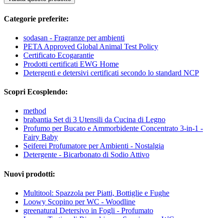
Categorie preferite:
sodasan - Fragranze per ambienti
PETA Approved Global Animal Test Policy
Certificato Ecogarantie
Prodotti certificati EWG Home
Detergenti e detersivi certificati secondo lo standard NCP
Scopri Ecosplendo:
method
brabantia Set di 3 Utensili da Cucina di Legno
Profumo per Bucato e Ammorbidente Concentrato 3-in-1 -
Fairy Baby
Seiferei Profumatore per Ambienti - Nostalgia
Detergente - Bicarbonato di Sodio Attivo
Nuovi prodotti:
Multitool: Spazzola per Piatti, Bottiglie e Fughe
Loowy Scopino per WC - Woodline
greenatural Detersivo in Fogli - Profumato