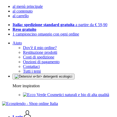
al menù principale
al contenuto
al carrello
Italia: spedizione standard gratuita
a partire da € 59,90
Reso gratuito
1 campioncino omaggio con ogni ordine
Aiuto
Dov'è il mio ordine?
Restituzione prodotti
Costi di spedizione
Opzioni di pagamento
Contattaci
Tutti i temi
More inspiration
Cosmetici naturali e bio di alta qualità
Login