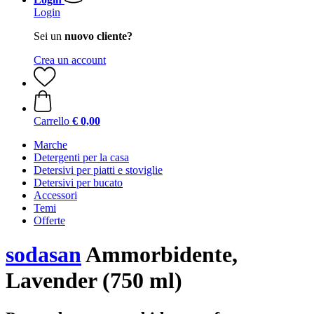
Login
Sei un
nuovo cliente?
Crea un account
Carrello
€ 0,00
Marche
Detergenti per la casa
Detersivi per piatti e stoviglie
Detersivi per bucato
Accessori
Temi
Offerte
sodasan
Ammorbidente,
Lavender (750 ml)