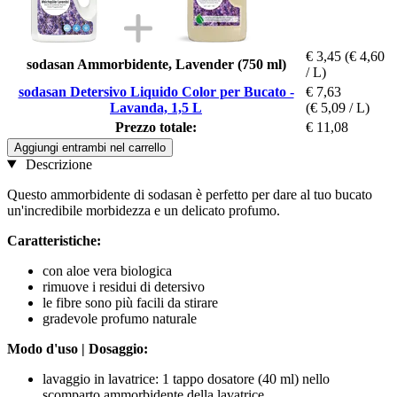
€ 3,45
(€ 4,60
sodasan Ammorbidente, Lavender (750 ml)
/ L)
sodasan Detersivo Liquido Color per Bucato -
€ 7,63
Lavanda, 1,5 L
(€ 5,09 / L)
Prezzo totale:
€ 11,08
Aggiungi entrambi nel carrello
Descrizione
Questo ammorbidente di sodasan è perfetto per dare al tuo bucato
un'incredibile morbidezza e un delicato profumo.
Caratteristiche:
con aloe vera biologica
rimuove i residui di detersivo
le fibre sono più facili da stirare
gradevole profumo naturale
Modo d'uso | Dosaggio:
lavaggio in lavatrice: 1 tappo dosatore (40 ml) nello
scomparto ammorbidente della lavatrice