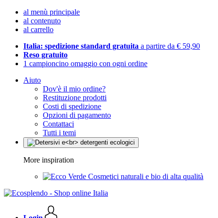
al menù principale
al contenuto
al carrello
Italia: spedizione standard gratuita
a partire da € 59,90
Reso gratuito
1 campioncino omaggio con ogni ordine
Aiuto
Dov'è il mio ordine?
Restituzione prodotti
Costi di spedizione
Opzioni di pagamento
Contattaci
Tutti i temi
More inspiration
Cosmetici naturali e bio di alta qualità
Login