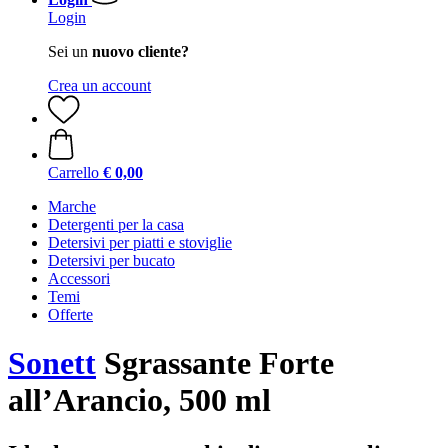
Login
Sei un
nuovo cliente?
Crea un account
Carrello
€ 0,00
Marche
Detergenti per la casa
Detersivi per piatti e stoviglie
Detersivi per bucato
Accessori
Temi
Offerte
Sonett
Sgrassante Forte
all’Arancio, 500 ml