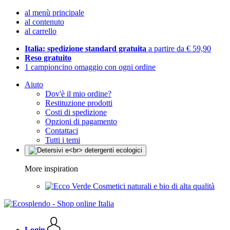
al menù principale
al contenuto
al carrello
Italia: spedizione standard gratuita
a partire da € 59,90
Reso gratuito
1 campioncino omaggio con ogni ordine
Aiuto
Dov'è il mio ordine?
Restituzione prodotti
Costi di spedizione
Opzioni di pagamento
Contattaci
Tutti i temi
More inspiration
Cosmetici naturali e bio di alta qualità
Login