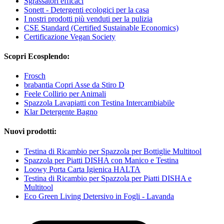
Sgrassatori efficaci
Sonett - Detergenti ecologici per la casa
I nostri prodotti più venduti per la pulizia
CSE Standard (Certified Sustainable Economics)
Certificazione Vegan Society
Scopri Ecosplendo:
Frosch
brabantia Copri Asse da Stiro D
Feele Collirio per Animali
Spazzola Lavapiatti con Testina Intercambiabile
Klar Detergente Bagno
Nuovi prodotti:
Testina di Ricambio per Spazzola per Bottiglie Multitool
Spazzola per Piatti DISHA con Manico e Testina
Loowy Porta Carta Igienica HALTA
Testina di Ricambio per Spazzola per Piatti DISHA e
Multitool
Eco Green Living Detersivo in Fogli - Lavanda