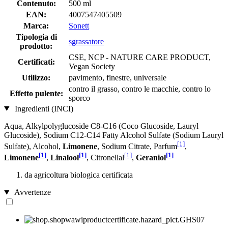
Contenuto:
500 ml
EAN:
4007547405509
Marca:
Sonett
Tipologia di
sgrassatore
prodotto:
CSE, NCP - NATURE CARE PRODUCT,
Certificati:
Vegan Society
Utilizzo:
pavimento, finestre, universale
contro il grasso, contro le macchie, contro lo
Effetto pulente:
sporco
Ingredienti (INCI)
Aqua, Alkylpolyglucoside C8-C16 (Coco Glucoside, Lauryl
Glucoside), Sodium C12-C14 Fatty Alcohol Sulfate (Sodium Lauryl
[1]
Sulfate), Alcohol,
Limonene
, Sodium Citrate, Parfum
,
[1]
[1]
[1]
[1]
Limonene
,
Linalool
, Citronellal
,
Geraniol
da agricoltura biologica certificata
Avvertenze