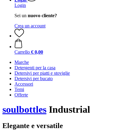
Login
Sei un
nuovo cliente?
Crea un account
Carrello
€ 0,00
Marche
Detergenti per la casa
Detersivi per piatti e stoviglie
Detersivi per bucato
Accessori
Temi
Offerte
soulbottles
Industrial
Elegante e versatile