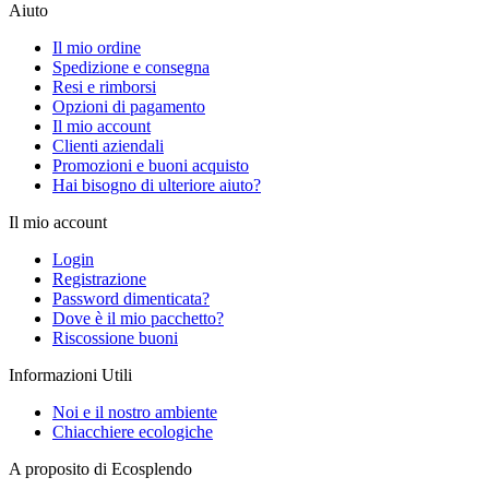
Aiuto
Il mio ordine
Spedizione e consegna
Resi e rimborsi
Opzioni di pagamento
Il mio account
Clienti aziendali
Promozioni e buoni acquisto
Hai bisogno di ulteriore aiuto?
Il mio account
Login
Registrazione
Password dimenticata?
Dove è il mio pacchetto?
Riscossione buoni
Informazioni Utili
Noi e il nostro ambiente
Chiacchiere ecologiche
A proposito di Ecosplendo