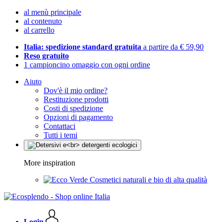
al menù principale
al contenuto
al carrello
Italia: spedizione standard gratuita
a partire da € 59,90
Reso gratuito
1 campioncino omaggio con ogni ordine
Aiuto
Dov'è il mio ordine?
Restituzione prodotti
Costi di spedizione
Opzioni di pagamento
Contattaci
Tutti i temi
More inspiration
Cosmetici naturali e bio di alta qualità
Login